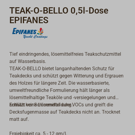
TEAK-O-BELLO 0,5l-Dose
EPIFANES
Tief eindringendes, lösemittelfreies Teakschutzmittel
auf Wasserbasis.
TEAK-O-BELLO bietet langanhaltenden Schutz für
Teakdecks und schützt gegen Witterung und Ergrauen
des Holzes für längere Zeit. Die wasserbasierte,
umweltfreundliche Formulierung hält länger als
lösemittelhaltige Teaköle und -versiegelungen und
schützt vor Schimmelbildung.
Enthält keine Lösemittel oder VOCs und greift die
Decksfugenmasse auf Teakdecks nicht an. Trocknet
matt auf.
Ergiebigkeit ca. 5 - 12 qm/l.