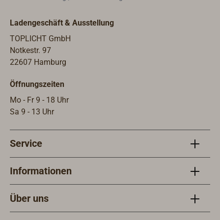
organische Lösungsmittel, daher
Besc
auch für den Innenbereich
im I
Ladengeschäft & Ausstellung
geeignet.Dieses Biozidprodukt ist
der W
vorsichtig zu verwenden. Vor
Über
TOPLICHT GmbH
Gebrauch stets Etikett und
Zwei
Notkestr. 97
Produktinformationen lesen. BAuA-
Lack
22607 Hamburg
Nr. N-74326
Prod
Öffnungszeiten
sowi
oder
Mo - Fr 9 - 18 Uhr
Hart
Sa 9 - 13 Uhr
auft
vera
Service
verm
Troc
oder
Informationen
Zwis
Schi
Über uns
eine
den 