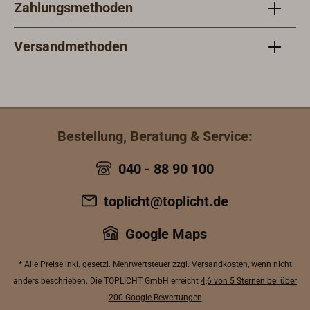
Zahlungsmethoden
Zwis
Troc
werd
Versandmethoden
empf
Schi
Hölz
Schi
Date
Bestellung, Beratung & Service:
Holz
auße
040 - 88 90 100
trock
Holz
toplicht@toplicht.de
saub
erfor
Google Maps
bei 
Troc
* Alle Preise inkl.
gesetzl. Mehrwertsteuer
zzgl.
Versandkosten
, wenn nicht
Pins
anders beschrieben. Die TOPLICHT GmbH erreicht
4,6 von 5 Sternen bei über
(Art.
200 Google-Bewertungen
1-K 