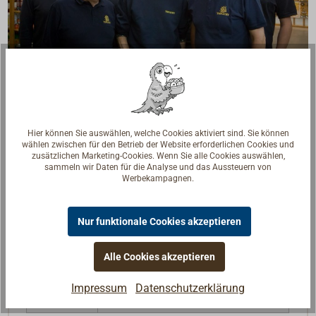
Fragen zum Artikel?
Reden Sie mit Handwerkern, Bootsbauern und
Seglerinnen. Wir verstehen Ihre Fragen und geben die
Hier können Sie auswählen, welche Cookies aktiviert sind. Sie können
passende Antwort.
wählen zwischen für den Betrieb der Website erforderlichen Cookies und
zusätzlichen Marketing-Cookies. Wenn Sie alle Cookies auswählen,
Experten kontaktieren
sammeln wir Daten für die Analyse und das Aussteuern von
Werbekampagnen.
Nur funktionale Cookies akzeptieren
Rechtliche Hinweise zum Produkt
Alle Cookies akzeptieren
Impressum
Datenschutzerklärung
P-Sätze
P262, P301+P310, P501