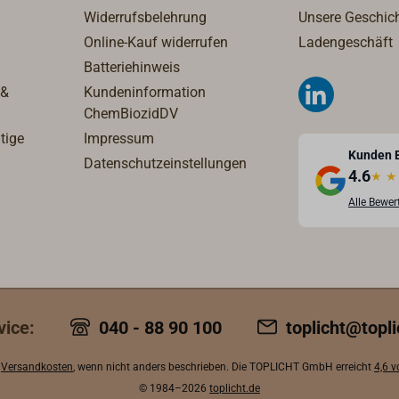
Widerrufsbelehrung
Unsere Geschic
Online-Kauf widerrufen
Ladengeschäft
Batteriehinweis
 &
Kundeninformation
ChemBiozidDV
tige
Impressum
Kunden 
Datenschutzeinstellungen
4.6
★
★
Alle Bewe
vice:
040 - 88 90 100
toplicht@topli
.
Versandkosten
, wenn nicht anders beschrieben. Die TOPLICHT GmbH erreicht
4,6 
© 1984–2026
toplicht.de