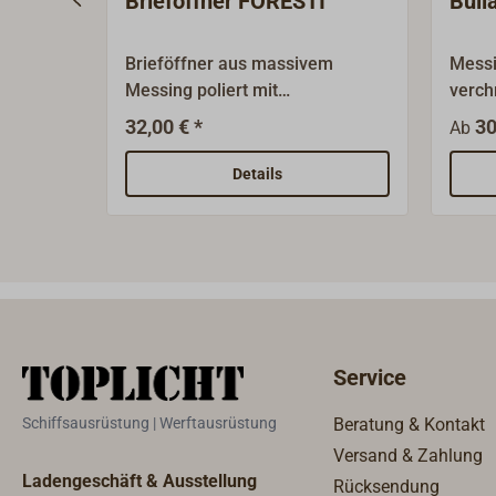
Brieföffner FORESTI
Bull
Brieföffner aus massivem
Messi
Messing poliert mit
verch
Ankermotiv.FORESTI & SUARDI
Bulla
32,00 € *
30
Ab
Aus einem Handwerksbetrieb
mit 2
entwickelte sich seit 1961 die
Vorre
Details
norditalienische
Bügel
Messinggießerei FORESTI &
SUARDI zu einem modernen
Industriebetrieb, der seine
traditionellen Wurzeln nicht
vergessen hat. Heute fertigt
FORESTI Bootsbeschläge,
Service
Schiffsfenster, Sanitärzubehör,
Innenbeschläge und vor allem
Schiffsausrüstung | Werftausrüstung
Beratung & Kontakt
ein breites Sortiment
Versand & Zahlung
hochwertiger Leuchten für den
Ladengeschäft & Ausstellung
Rücksendung
Schiffs- und Landgebrauch.