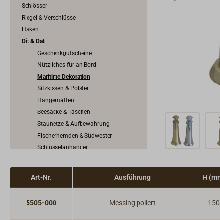
Schlösser
Riegel & Verschlüsse
Haken
Dit & Dat
Geschenkgutscheine
Nützliches für an Bord
Maritime Dekoration
Sitzkissen & Polster
Hängematten
Seesäcke & Taschen
Staunetze & Aufbewahrung
Fischerhemden & Südwester
Schlüsselanhänger
Art-Nr.
Ausführung
H (m
5505-000
Messing poliert
150