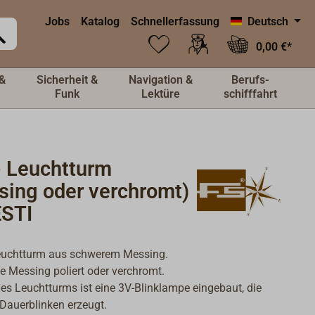
Jobs
Katalog
Schnellerfassung
Deutsch
0,00 €*
&
Sicherheit &
Navigation &
Berufs-
Funk
Lektüre
schifffahrt
- Leuchtturm
sing oder verchromt)
STI
euchtturm aus schwerem Messing.
e Messing poliert oder verchromt.
es Leuchtturms ist eine 3V-Blinklampe eingebaut, die
Dauerblinken erzeugt.