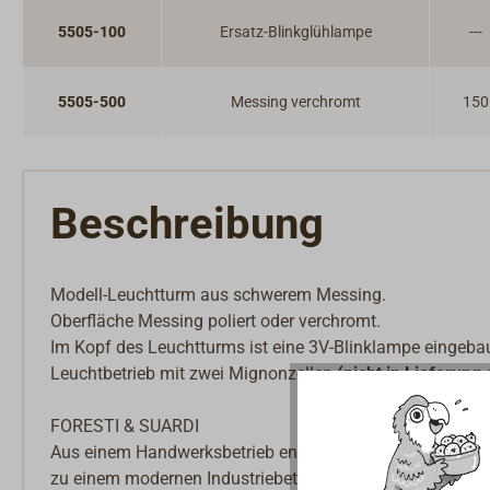
5505-100
Ersatz-Blinkglühlampe
---
5505-500
Messing verchromt
150
Beschreibung
Modell-Leuchtturm aus schwerem Messing.
Oberfläche Messing poliert oder verchromt.
Im Kopf des Leuchtturms ist eine 3V-Blinklampe eingebau
Leuchtbetrieb mit zwei Mignonzellen
(nicht in Lieferung 
FORESTI & SUARDI
Aus einem Handwerksbetrieb entwickelte sich seit 1961 
zu einem modernen Industriebetrieb, der seine traditionel