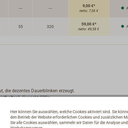
9,00 €*
---
---
A
netto:
7,56 €
59,00 €*
55
320
A
netto:
49,58 €
t, die dezentes Dauerblinken erzeugt.
enthalten)
. Gewicht 320g.
Hier können Sie auswählen, welche Cookies aktiviert sind. Sie kön
den Betrieb der Website erforderlichen Cookies und zusätzlichen 
die norditalienische Messinggießerei FORESTI & SUARDI
Sie alle Cookies auswählen, sammeln wir Daten für die Analyse un
len Wurzeln nicht vergessen hat.
Werbekampagnen.