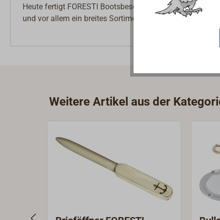
Heute fertigt FORESTI Bootsbeschläge, Schiffsfenster, S
und vor allem ein breites Sortiment hochwertiger Leucht
Weitere Artikel aus der Kategor