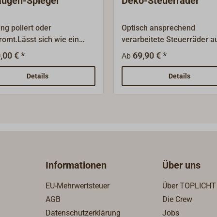
augen-Spiegel
Deko-Steuerräder
ng poliert oder
Optisch ansprechend
romt.Lässt sich wie ein
verarbeitete Steuerräder a
uge öffnen; je nach Größe
Holz für den
,00 € *
69,90 € *
Ab
 Korbmuttern,mit 2
"Hausgebrauch".Leichte N
ibern oder mit 2
aus Messing mit zylindrisc
Details
Details
muttern.
Bohrung.Der hölzerne Felg
ist mit Messingschrauben
verschraubt und
holzverpropft.Das Rad ist
schutzlackiert.Diie Steuerr
bis Drchmesser 750 mm h
6 Speichen (wie abgebildet
Informationen
Über uns
größeren Räder haben 8
Speichen.
EU-Mehrwertsteuer
Über TOPLICHT
AGB
Die Crew
Datenschutzerklärung
Jobs