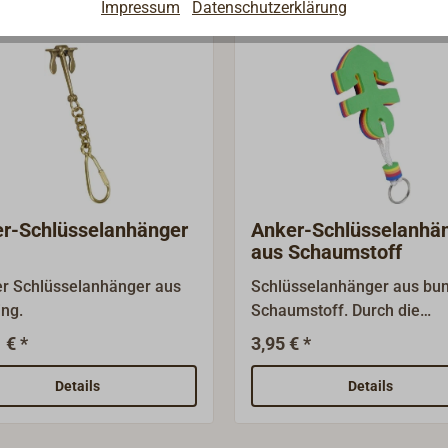
Impressum
Datenschutzerklärung
r-Schlüsselanhänger
Anker-Schlüsselanhä
aus Schaumstoff
er Schlüsselanhänger aus
Schlüsselanhänger aus bu
ng.
Schaumstoff. Durch die
Auftriebskraft des
 € *
3,95 € *
Schaumstoffes (ca. 40g) w
Ihre wertvollen Schlüssel ü
Details
Details
Wasser gehalten.