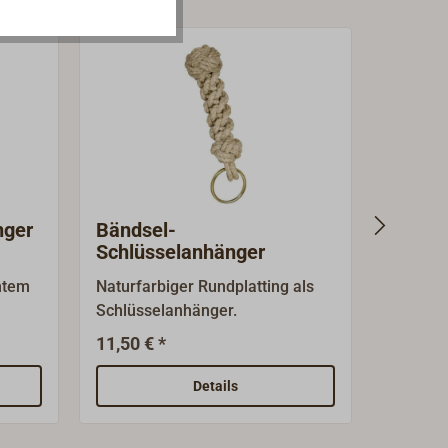
nger
Bändsel-
Flaggl
Schlüsselanhänger
Schlüs
ntem
Naturfarbiger Rundplatting als
Zierlich
Schlüsselanhänger.
Schlüss
Scheibe
11,50 € *
12,95 €
erden
querste
ber
Schlüss
Details