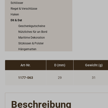
Schlösser
Riegel & Verschlüsse
Haken
Dit & Dat
Geschenkgutscheine
Nützliches für an Bord
Maritime Dekoration
Sitzkissen & Polster
Hängematten
Seesäcke & Taschen
Staunetze & Aufbewahrung
Art-Nr.
D (mm)
Gewicht (g)
Fischerhemden & Südwester
Schlüsselanhänger
1177-063
29
31
Beschreibung