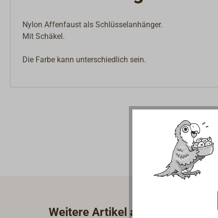
Nylon Affenfaust als Schlüsselanhänger.
Mit Schäkel.
Die Farbe kann unterschiedlich sein.
Weitere Artikel aus der Kategor