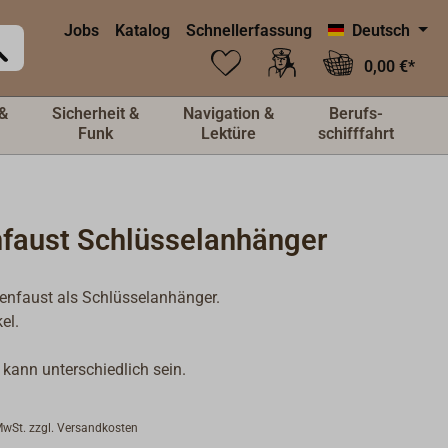
Jobs
Katalog
Schnellerfassung
Deutsch
0,00 €*
&
Sicherheit &
Navigation &
Berufs-
Funk
Lektüre
schifffahrt
nfaust Schlüsselanhänger
enfaust als Schlüsselanhänger.
el.
 kann unterschiedlich sein.
 MwSt. zzgl. Versandkosten