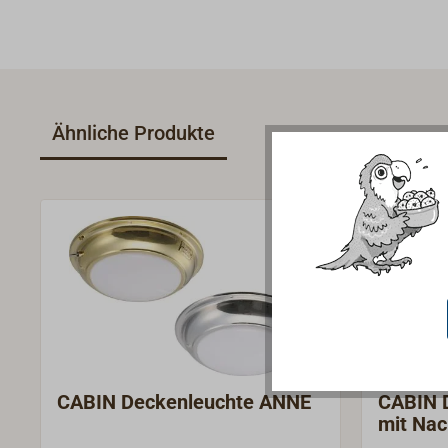
Ähnliche Produkte
CABIN Deckenleuchte ANNE
CABIN 
mit Nac