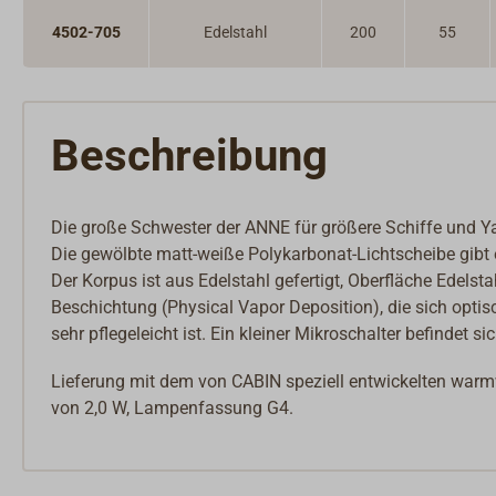
Innenbeschläge
Möbelbeschläge
4502-705
Edelstahl
200
55
Scharniere & Lukenbänder
Bodenheber
Schlösser
Riegel & Verschlüsse
Beschreibung
Haken
Dit & Dat
Die große Schwester der ANNE für größere Schiffe und Yac
Die gewölbte matt-weiße Polykarbonat-Lichtscheibe gibt
Der Korpus ist aus Edelstahl gefertigt, Oberfläche Edels
Beschichtung (Physical Vapor Deposition), die sich optis
sehr pflegeleicht ist. Ein kleiner Mikroschalter befindet 
Lieferung mit dem von CABIN speziell entwickelten warmw
von 2,0 W, Lampenfassung G4.