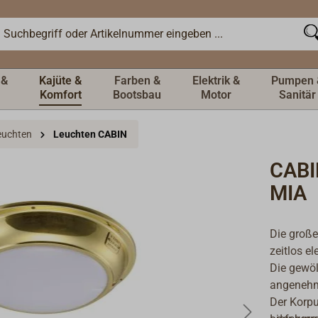
 &
Kajüte &
Farben &
Elektrik &
Pumpen 
Komfort
Bootsbau
Motor
Sanitär
Leuchten
Leuchten CABIN
CABI
MIA
Die große
zeitlos e
Die gewöl
angenehm
Der Korpus