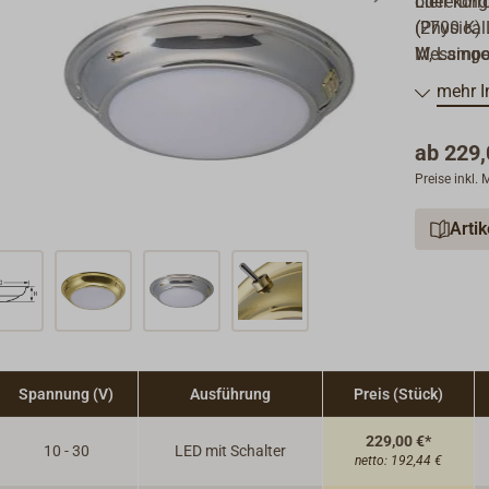
oder kor
Lieferung
(Physical
(2700 K) 
Messingob
W, Lampe
Ein klein
mehr I
ab
229,
Preise inkl.
Arti
Spannung (V)
Ausführung
Preis (Stück)
229,00 €*
10 - 30
LED mit Schalter
netto:
192,44 €