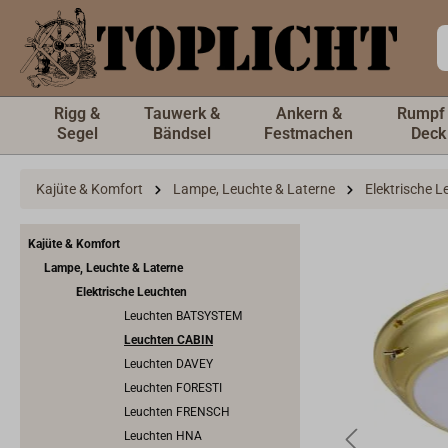
inhalt springen
Rigg &
Tauwerk &
Ankern &
Rumpf
Segel
Bändsel
Festmachen
Deck
Kajüte & Komfort
Lampe, Leuchte & Laterne
Elektrische 
Kajüte & Komfort
Lampe, Leuchte & Laterne
Elektrische Leuchten
Leuchten BATSYSTEM
Leuchten CABIN
Leuchten DAVEY
Leuchten FORESTI
Leuchten FRENSCH
Leuchten HNA