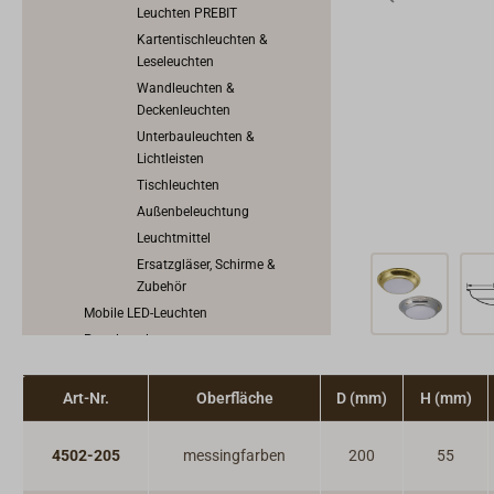
Leuchten PREBIT
Kartentischleuchten &
Leseleuchten
Wandleuchten &
Deckenleuchten
Unterbauleuchten &
Lichtleisten
Tischleuchten
Außenbeleuchtung
Leuchtmittel
Ersatzgläser, Schirme &
Zubehör
Mobile LED-Leuchten
Petroleumlampen
Kerzenlichter
Traditionelle Positionslaternen
Art-Nr.
Oberfläche
D (mm)
H (mm)
Uhren, Barometer & Instrumente
Ofen & Heizung
4502-205
messingfarben
200
55
Herd, Backofen, Kocher & Grill