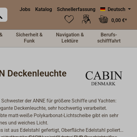
Jobs
Katalog
Schnellerfassung
Deutsch
0,00 €*
&
Sicherheit &
Navigation &
Berufs-
Funk
Lektüre
schifffahrt
N Deckenleuchte
 Schwester der ANNE für größere Schiffe und Yachten:
legante Deckenleuchte, sehr hochwertig verarbeitet.
bte matt-weiße Polykarbonat-Lichtscheibe gibt ein sehr
es und weiches Licht.
 ist aus Edelstahl gefertigt, Oberfläche Edelstahl poliert