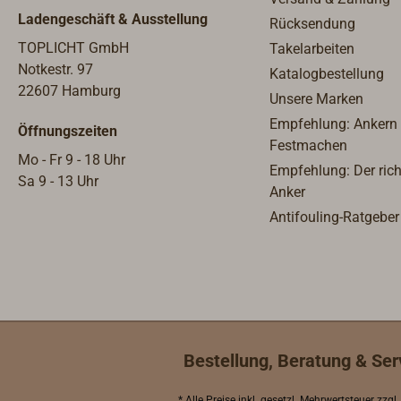
ist a
Ladengeschäft & Ausstellung
Rücksendung
Messi
durch
TOPLICHT GmbH
Takelarbeiten
Schwa
Notkestr. 97
Katalogbestellung
gewün
22607 Hamburg
Unsere Marken
1,2 W
Empfehlung: Ankern
Öffnungszeiten
Volt 
Festmachen
befind
Mo - Fr 9 - 18 Uhr
Empfehlung: Der rich
Sa 9 - 13 Uhr
Anker
Antifouling-Ratgeber
Bestellung, Beratung & Ser
* Alle Preise inkl.
gesetzl. Mehrwertsteuer
zzgl