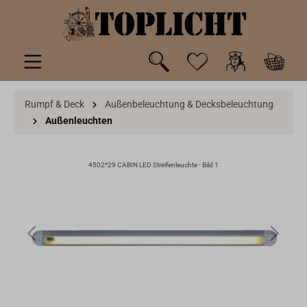
inhalt springen
Rumpf & Deck
Außenbeleuchtung & Decksbeleuchtung
Außenleuchten
4502*29 CABIN LED Streifenleuchte - Bild 1