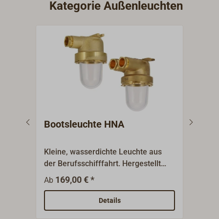
Kategorie Außenleuchten
Bootsleuchte HNA
Dec
Kleine, wasserdichte Leuchte aus
Beso
der Berufsschifffahrt. Hergestellt
Deck
aus schwerem Messingguss mit
Schu
169,00 € *
620,
Ab
einer Glasabdeckung. Erhältlich mit
Mess
einer oder zwei
8928
Details
Kabeleinführungen.Schutzklasse
weiß 