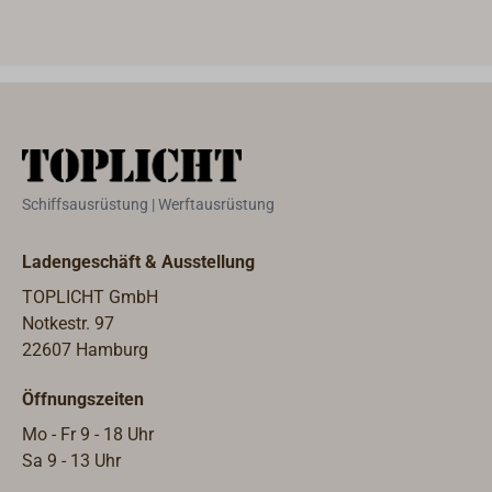
IP56Gewicht: ca. 750-800g
sich
der S
mit 
Scha
läss
Mess
max.
Leuc
Schiffsausrüstung | Werftausrüstung
Gewi
Ladengeschäft & Ausstellung
TOPLICHT GmbH
Notkestr. 97
22607 Hamburg
Öffnungszeiten
Mo - Fr 9 - 18 Uhr
Sa 9 - 13 Uhr