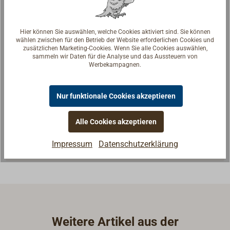
Hier können Sie auswählen, welche Cookies aktiviert sind. Sie können
wählen zwischen für den Betrieb der Website erforderlichen Cookies und
zusätzlichen Marketing-Cookies. Wenn Sie alle Cookies auswählen,
sammeln wir Daten für die Analyse und das Aussteuern von
Werbekampagnen.
Fragen zum Artikel?
Reden Sie mit Handwerkern, Bootsbauern und
Nur funktionale Cookies akzeptieren
Seglerinnen. Wir verstehen Ihre Fragen und geben die
passende Antwort.
Alle Cookies akzeptieren
Experten kontaktieren
Impressum
Datenschutzerklärung
Weitere Artikel aus der