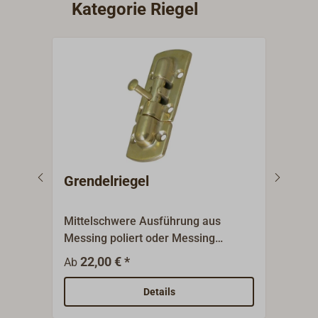
Kategorie Riegel
Grendelriegel
Gre
45
Mittelschwere Ausführung aus
Schw
Messing poliert oder Messing
komp
verchromt.Geschlossen
Edel
22,00 € *
13,9
Ab
Riegelführung.Lieferung komplett
mit Muffe.
Details