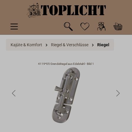
inhalt springen
Kajüte & Komfort
Riegel & Verschlüsse
Riegel
4119*05 Grendelriegel aus Edelstahl - Bild 1