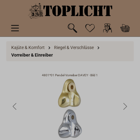
inhalt springen
Kajüte & Komfort
Riegel & Verschlüsse
Vorreiber & Einreiber
4801*01 Pendel-Vorreiber DAVEY - Bild 1