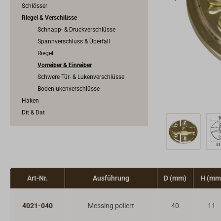
Schlösser
Riegel & Verschlüsse
Schnapp- & Druckverschlüsse
Spannverschluss & Überfall
Riegel
Vorreiber & Einreiber
Schwere Tür- & Lukenverschlüsse
Bodenlukenverschlüsse
Haken
Dit & Dat
Art-Nr.
Ausführung
D (mm)
H (mm
4021-040
Messing poliert
40
11