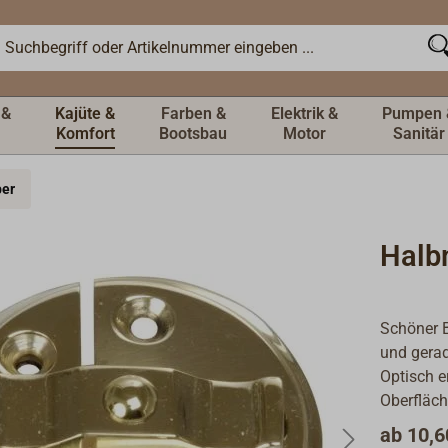
 &
Kajüte &
Farben &
Elektrik &
Pumpen 
Komfort
Bootsbau
Motor
Sanitär
ber
Halb
Schöner B
und gerad
Optisch e
Oberfläch
ab
10,6