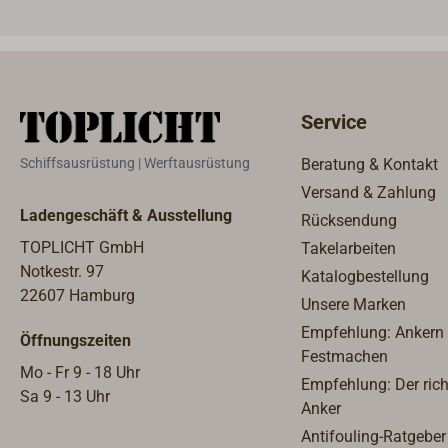
aus Edelstahl. Der Schlüssel
Edelst
lässt sich in geschlossener und
geöffneter Position
abziehen.Lieferung mit 2
Schlüsseln.
Service
Schiffsausrüstung | Werftausrüstung
Beratung & Kontakt
Versand & Zahlung
Ladengeschäft & Ausstellung
Rücksendung
TOPLICHT GmbH
Takelarbeiten
Notkestr. 97
Katalogbestellung
22607 Hamburg
Unsere Marken
Empfehlung: Ankern
Öffnungszeiten
Festmachen
Mo - Fr 9 - 18 Uhr
Empfehlung: Der rich
Sa 9 - 13 Uhr
Anker
Antifouling-Ratgeber