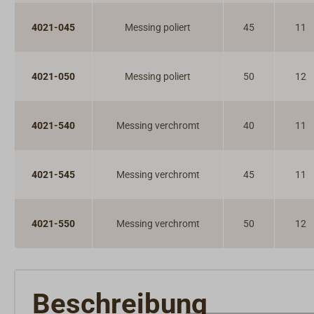
4021-045
Messing poliert
45
11
4021-050
Messing poliert
50
12
4021-540
Messing verchromt
40
11
4021-545
Messing verchromt
45
11
4021-550
Messing verchromt
50
12
Beschreibung