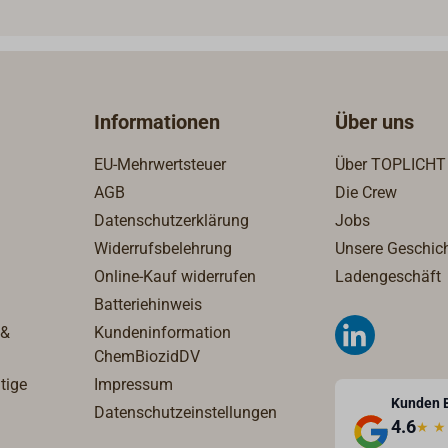
ahl.
Schotten aber auch Boden
oder Motorraumluken.Max
Türstärke 10 mm.Wasserdi
durch eingebauten O-Ring.
Dreikantschlüssel (Messin
Informationen
Über uns
poliert oder verchromt) mu
separat bestellt werden.
EU-Mehrwertsteuer
Über TOPLICHT
AGB
Die Crew
Datenschutzerklärung
Jobs
Widerrufsbelehrung
Unsere Geschic
Online-Kauf widerrufen
Ladengeschäft
Batteriehinweis
 &
Kundeninformation
ChemBiozidDV
tige
Impressum
Kunden 
Datenschutzeinstellungen
4.6
★
★