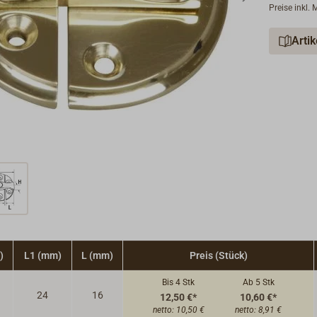
Preise inkl.
Arti
)
L1 (mm)
L (mm)
Preis (Stück)
Bis 4
Stk
Ab 5
Stk
24
16
12,50 €*
10,60 €*
netto:
10,50 €
netto:
8,91 €