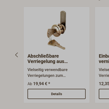
Abschließbare
Einb
Verriegelung aus
vern
vernickeltem Messing
Vielseitig verwendbare
Viels
Verriegelungen zum
Verri
Abschließen von Schapps,
(D = 
19,94 € *
12,35
Ab
Steckschotten, Schranktüren
Steck
oder Briefkästen. Der Korpus ist
oder 
Details
aus vernickeltem Messing, die
verni
Schließnase (Länge 40 mm) ist
Schli