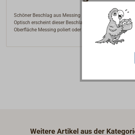
Schöner Beschlag aus Messing mit runder, geteilter Grun
Optisch erscheint dieser Beschlag wie eine Rosette.
Oberfläche Messing poliert oder verchromt.
Weitere Artikel aus der Kategori