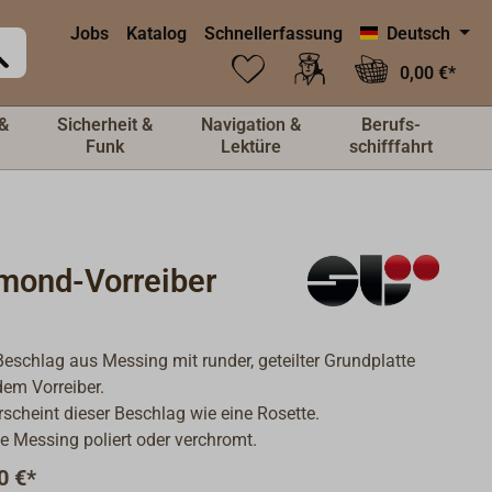
Jobs
Katalog
Schnellerfassung
Deutsch
0,00 €*
&
Sicherheit &
Navigation &
Berufs-
Funk
Lektüre
schifffahrt
mond-Vorreiber
eschlag aus Messing mit runder, geteilter Grundplatte
em Vorreiber.
rscheint dieser Beschlag wie eine Rosette.
e Messing poliert oder verchromt.
0 €*