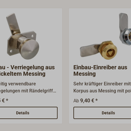
au - Verriegelung aus
Einbau-Einreiber aus
ickeltem Messing
Messing
eitig verwendbare
Sehr kräftiger Einreiber mit
egelungen mit Rändelgriff
Korpus aus Messing mit pol
22 mm) für Schapps,
oder verchromter Oberfläc
 € *
9,40 € *
Ab
schotten, Schranktüren
und einer Schließnase aus
Briefkästen.Korpus aus
Edelstahl (Nasenlänge 45
Details
Details
ckeltem Messing,
mm).Vorgesehen zur
eßnase (Länge 40 mm) aus
Verriegelung von Schapps,