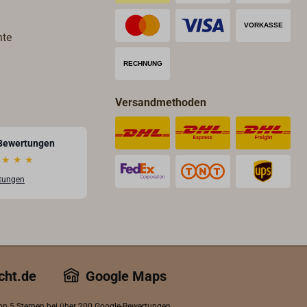
Messing poliert oder Messing
verchromt.
hte
Versandmethoden
Bewertungen
★
★
★
rtungen
cht.de
Google Maps
von 5 Sternen bei über 200 Google-Bewertungen