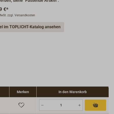
werden, siehe "Passende Artikel".
9 €*
 MwSt. zzgl. Versandkosten
kel im TOPLICHT-Katalog ansehen
Merken
In den Warenkorb