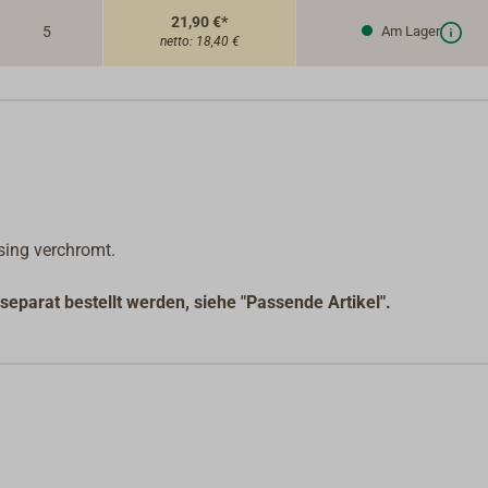
21,90 €*
5
Am Lager
netto:
18,40 €
sing verchromt.
separat bestellt werden, siehe "Passende Artikel".