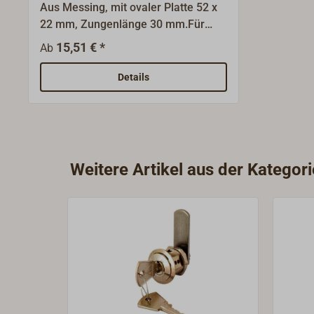
Aus Messing, mit ovaler Platte 52 x
22 mm, Zungenlänge 30 mm.Für
Holzstärken von 15 bis 25 mm,
15,51 € *
Ab
Vierkantstift 5 mm.Lieferbar in
Messing poliert oder Messing
Details
verchromt.Den seperat zu
bestellenden Schlüssel finden Sie
unter "Passende Artikel" weiter
unten auf dieser Seite.
Weitere Artikel aus der Kategori