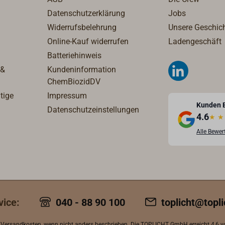
Datenschutzerklärung
Jobs
Widerrufsbelehrung
Unsere Geschic
Online-Kauf widerrufen
Ladengeschäft
Batteriehinweis
 &
Kundeninformation
ChemBiozidDV
tige
Impressum
Kunden 
Datenschutzeinstellungen
4.6
★
★
Alle Bewe
vice:
040 - 88 90 100
toplicht@topli
.
Versandkosten
, wenn nicht anders beschrieben. Die TOPLICHT GmbH erreicht
4,6 