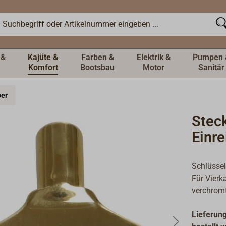
 &
Kajüte &
Farben &
Elektrik &
Pumpen 
Komfort
Bootsbau
Motor
Sanitär
ber
Steck
Einre
Schlüssel 
Für Vierk
verchromt
Lieferung