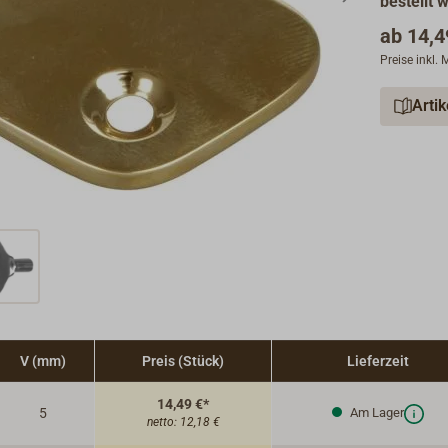
bestellt 
ab
14,4
Preise inkl.
Arti
V (mm)
Preis (Stück)
Lieferzeit
14,49 €*
5
Am Lager
netto:
12,18 €