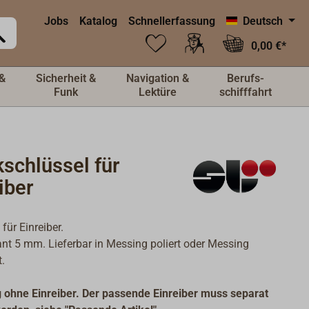
Jobs
Katalog
Schnellerfassung
Deutsch
0,00 €*
&
Sicherheit &
Navigation &
Berufs-
Funk
Lektüre
schifffahrt
schlüssel für
iber
für Einreiber.
ant 5 mm. Lieferbar in Messing poliert oder Messing
.
 ohne Einreiber. Der passende Einreiber muss separat