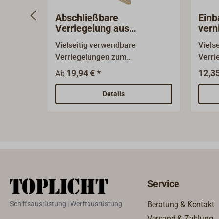
Abschließbare
Einb
Verriegelung aus
vern
vernickeltem Messing
Vielseitig verwendbare
Viels
Verriegelungen zum
Verri
Abschließen von Schapps,
(D = 
19,94 € *
12,35
Ab
Steckschotten, Schranktüren
Steck
oder Briefkästen. Der Korpus ist
oder 
Details
aus vernickeltem Messing, die
verni
Schließnase (Länge 40 mm) ist
Schli
aus Edelstahl. Der Schlüssel
Edelst
lässt sich in geschlossener und
geöffneter Position
abziehen.Lieferung mit 2
Schlüsseln.
Service
Schiffsausrüstung | Werftausrüstung
Beratung & Kontakt
Versand & Zahlung