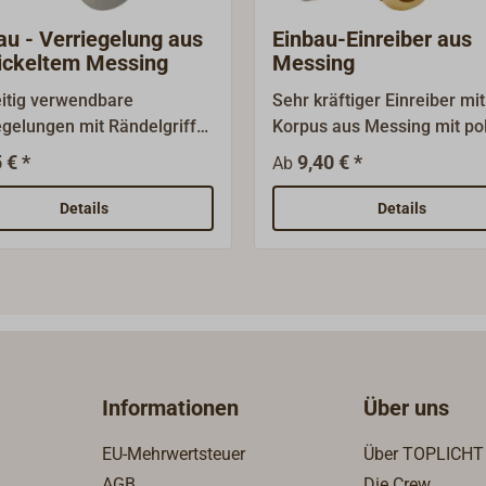
au - Verriegelung aus
Einbau-Einreiber aus
ickeltem Messing
Messing
eitig verwendbare
Sehr kräftiger Einreiber mit
egelungen mit Rändelgriff
Korpus aus Messing mit pol
22 mm) für Schapps,
oder verchromter Oberfläc
 € *
9,40 € *
Ab
schotten, Schranktüren
und einer Schließnase aus
Briefkästen.Korpus aus
Edelstahl (Nasenlänge 45
Details
Details
ckeltem Messing,
mm).Vorgesehen zur
eßnase (Länge 40 mm) aus
Verriegelung von Schapps,
ahl.
Schotten aber auch Boden
oder Motorraumluken.Max
Türstärke 10 mm.Wasserdi
durch eingebauten O-Ring.
Dreikantschlüssel (Messin
Informationen
Über uns
poliert oder verchromt) mu
separat bestellt werden.
EU-Mehrwertsteuer
Über TOPLICHT
AGB
Die Crew