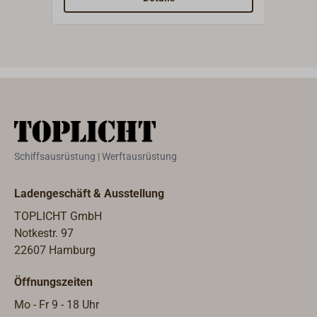
die Schließnase (Länge 40 mm) ist
Mess
aus Edelstahl. Der Schlüssel lässt
mm) 
sich in geschlossener und geöffneter
Position abziehen.Lieferung mit 2
Schlüsseln.
Schiffsausrüstung | Werftausrüstung
Ladengeschäft & Ausstellung
TOPLICHT GmbH
Notkestr. 97
22607 Hamburg
Öffnungszeiten
Mo - Fr 9 - 18 Uhr