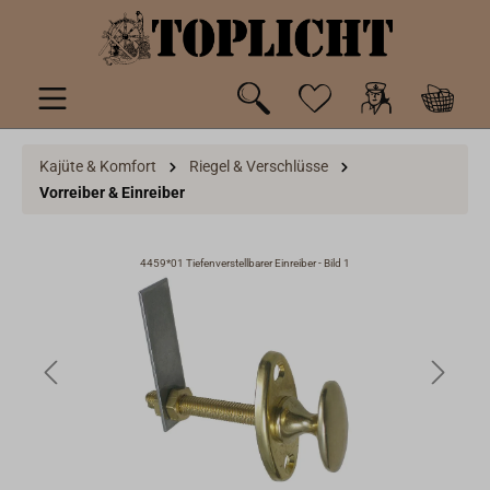
inhalt springen
Kajüte & Komfort
Riegel & Verschlüsse
Vorreiber & Einreiber
4459*01 Tiefenverstellbarer Einreiber - Bild 1