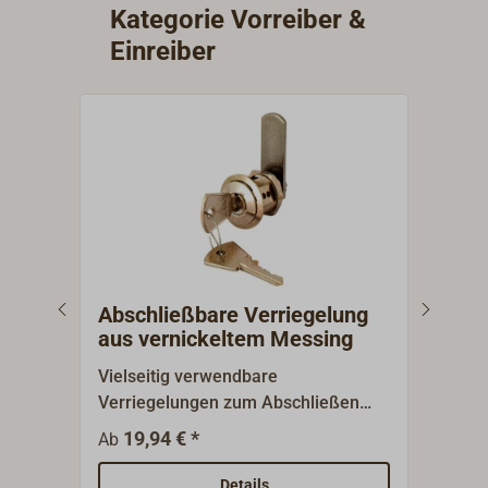
Kategorie Vorreiber &
Einreiber
Abschließbare Verriegelung
Ein
aus vernickeltem Messing
ver
Vielseitig verwendbare
Viel
Verriegelungen zum Abschließen
Verr
von Schapps, Steckschotten,
22 m
19,94 € *
12,3
Ab
Schranktüren oder Briefkästen. Der
Schr
Korpus ist aus vernickeltem Messing,
Brie
Details