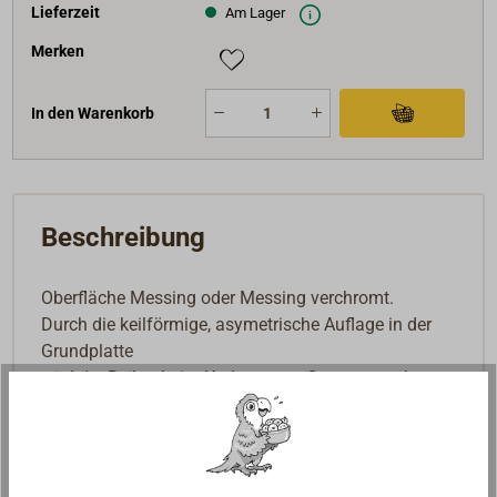
Lieferzeit
Am Lager
Merken
In den Warenkorb
Beschreibung
Oberfläche Messing oder Messing verchromt.
Durch die keilförmige, asymetrische Auflage in der
Grundplatte
wird der Reiber beim Umlegen um 3 mm gesenkt,
dadurch hat er festen Halt und klappert nicht!
Im Originalkatalog von DAVEY London heißt dieser
Beschlag "Anti-Rattle Fastener".