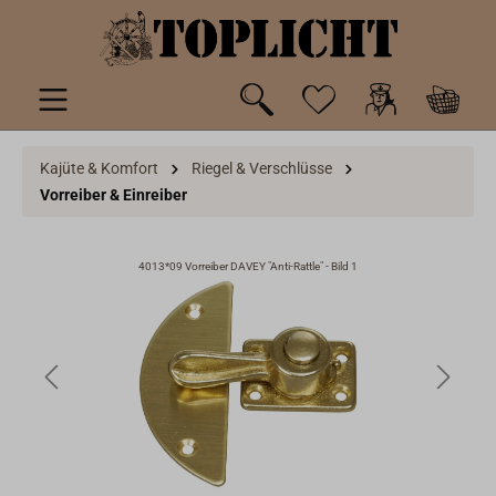
inhalt springen
Kajüte & Komfort
Riegel & Verschlüsse
Vorreiber & Einreiber
4013*09 Vorreiber DAVEY "Anti-Rattle" - Bild 1