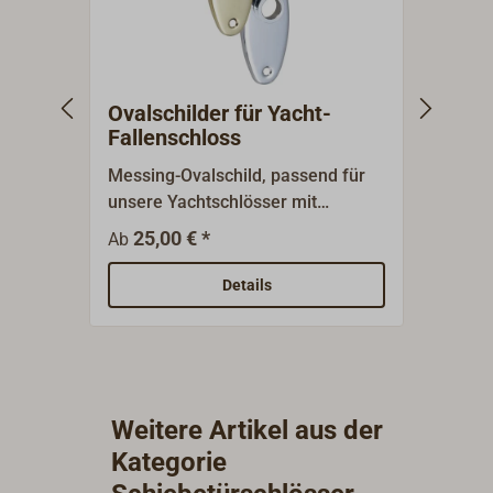
Ovalschilder für Yacht-
Oval
Fallenschloss
Yach
Messing-Ovalschild, passend für
Messi
unsere Yachtschlösser mit
für u
Vierkant V = 8mm.
Vierk
25,00 € *
46
Ab
Ab
Details
Weitere Artikel aus der
Kategorie