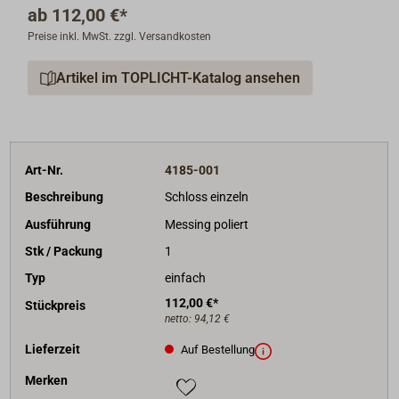
ab
112,00 €*
Preise inkl. MwSt. zzgl. Versandkosten
Schlossnuss für Vierkant: 8 mm.
Dornmaß: 40 mm.
Artikel im TOPLICHT-Katalog ansehen
Abstand: 60 mm.
Ein Schließblech muss jeweils separat bestellt werden.
Zur Auswahl des richtigen Schloss-Tpys beachten Sie
Art-Nr.
4185-001
bitte unser PDF unter "Downloads & Informationen".
Beschreibung
Schloss einzeln
Ausführung
Messing poliert
Stk / Packung
1
Typ
einfach
112,00 €*
Stückpreis
netto:
94,12 €
Lieferzeit
Auf Bestellung
Merken