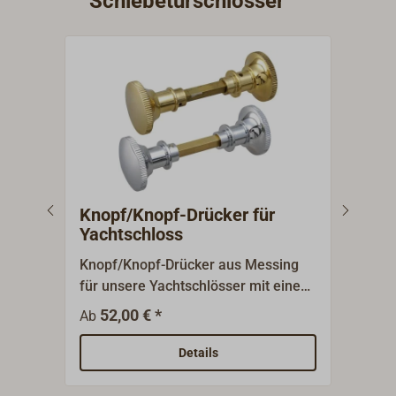
Schiebetürschlösser
Knopf/Knopf-Drücker für
Kno
Yachtschloss
Yac
Knopf/Knopf-Drücker aus Messing
Knop
für unsere Yachtschlösser mit einem
unse
8 mm Vierkant, passend für
mm V
52,00 € *
9
Ab
Ab
Türstärken von 20 mm bis 40
von 
mm.Lieferbar für Einsteck- oder
Eins
Details
Kastenschlösser, wahlweise mit
wahl
polierter oder verchromter
verc