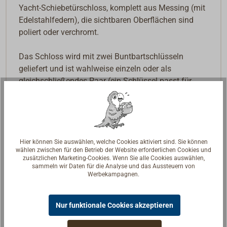
Yacht-Schiebetürschloss, komplett aus Messing (mit
Edelstahlfedern), die sichtbaren Oberflächen sind
poliert oder verchromt.
Das Schloss wird mit zwei Buntbartschlüsseln
geliefert und ist wahlweise einzeln oder als
gleichschließendes Paar (ein Schlüssel passt für
beide Schlösser) erhältlich.
Schlossnuss für Vierkant: 8 mm.
Dornmaß: 40 mm.
Abstand: 60 mm.
Hier können Sie auswählen, welche Cookies aktiviert sind. Sie können
wählen zwischen für den Betrieb der Website erforderlichen Cookies und
zusätzlichen Marketing-Cookies. Wenn Sie alle Cookies auswählen,
Ein Schließblech muss jeweils separat bestellt
sammeln wir Daten für die Analyse und das Aussteuern von
Werbekampagnen.
werden.
Zur Auswahl des richtigen Schloss-Tpys beachten
Nur funktionale Cookies akzeptieren
Sie bitte unser PDF unter "Downloads &
Informationen".