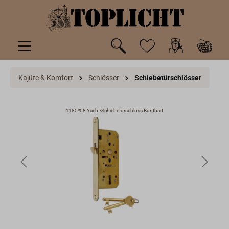
inhalt springen
Kajüte & Komfort
Schlösser
Schiebetürschlösser
4185*08 Yacht-Schiebetürschloss Buntbart