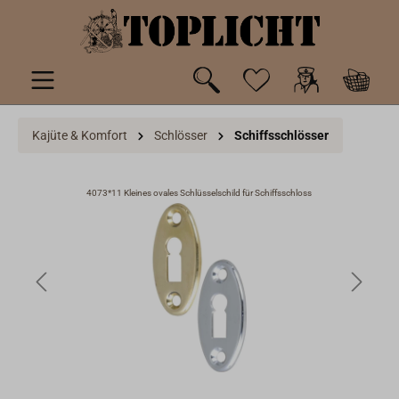
inhalt springen
Kajüte & Komfort
Schlösser
Schiffsschlösser
4073*11 Kleines ovales Schlüsselschild für Schiffsschloss