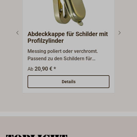
Abdeckkappe für Schilder mit
Drü
Profilzylinder
Sch
Messing poliert oder verchromt.
Drüc
Passend zu den Schildern für
unse
Schiffsschlösser.
Fall
20,90 € *
1
Ab
Ab
Schließf
Vierk
Details
verc