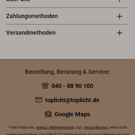
Zahlungsmethoden
Versandmethoden
Bestellung, Beratung & Service:
040 - 88 90 100
toplicht@toplicht.de
Google Maps
* Alle Preise inkl.
gesetzl. Mehrwertsteuer
zzgl.
Versandkosten
, wenn nicht
anders beschrieben. Die TOPLICHT GmbH erreicht
4,6 von 5 Sternen bei über