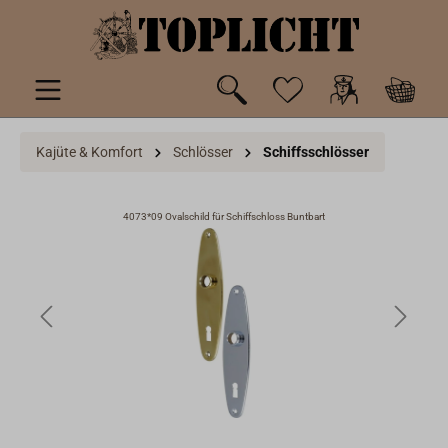
inhalt springen
Kajüte & Komfort
Schlösser
Schiffsschlösser
4073*09 Ovalschild für Schiffschloss Buntbart