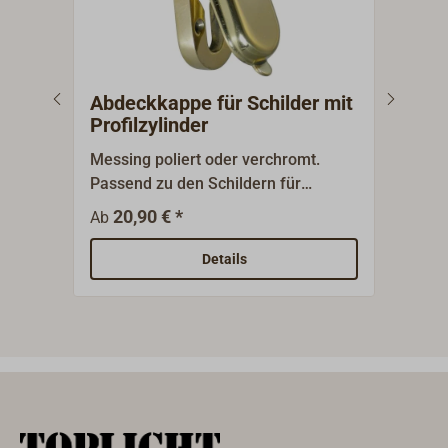
Abdeckkappe für Schilder mit
Drü
Profilzylinder
Sch
Messing poliert oder verchromt.
Drüc
Passend zu den Schildern für
unse
Schiffsschlösser.
Fall
20,90 € *
1
Ab
Ab
Schließf
Vierk
Details
verc