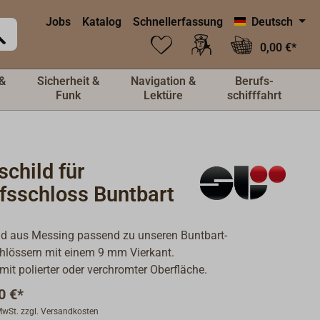
Jobs
Katalog
Schnellerfassung
Deutsch
0,00 €*
&
Sicherheit &
Navigation &
Berufs-
Funk
Lektüre
schifffahrt
child für
fsschloss Buntbart
ld aus Messing passend zu unseren Buntbart-
hlössern mit einem 9 mm Vierkant.
 mit polierter oder verchromter Oberfläche.
0 €*
 MwSt. zzgl. Versandkosten