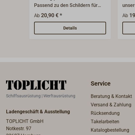
Passend zu den Schildern für
unser
Schiffsschlösser.
Falle
20,90 € *
19
Ab
Ab
Schließf
mm Vi
Details
polie
Oberf
Service
Schiffsausrüstung | Werftausrüstung
Beratung & Kontakt
Versand & Zahlung
Ladengeschäft & Ausstellung
Rücksendung
TOPLICHT GmbH
Takelarbeiten
Notkestr. 97
Katalogbestellung