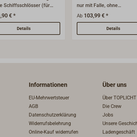
e Schiffsschlösser (für
nur mit Falle, ohne
nschlösser ohne
Abschließfunktion. Das
,90 € *
103,99 € *
Ab
unktionen) mit einem 9
Fallenschloss ist komplett 
erkant.Lieferung mit
Messing (mit Edelstahlfede
Details
Details
rter oder verchromter
die sichtbaren Oberflächen
läche.
poliert oder verchromt.
Schlossnuss für Vierkant: 
Dornmaß: 55 mm. Das Schl
kann durch Umlegen der Fa
umgebaut werden: Aus der
Verwendung "auswärts" wi
Informationen
Über uns
dann "einwärts". Ein
Schließkasten muss jeweil
EU-Mehrwertsteuer
Über TOPLICHT
separat bestellt werden. Zu
AGB
Die Crew
Auswahl des richtigen Schl
Datenschutzerklärung
Jobs
Tpys beachten Sie bitte un
PDF unter "weitere
Widerrufsbelehrung
Unsere Geschic
Informationen".
Online-Kauf widerrufen
Ladengeschäft