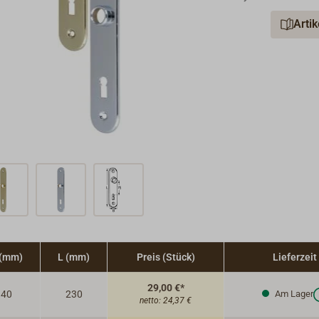
Arti
 (mm)
L (mm)
Preis (Stück)
Lieferzeit
29,00 €*
40
230
Am Lager
netto:
24,37 €