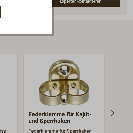
Experten kontaktieren
Federklemme für Kajüt-
Feder
und Sperrhaken
Sperr
oss
Federklemme für Sperrhaken
Federkl