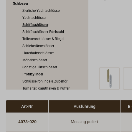
Schlösser
Zierliche Yachtschlösser
Yachtschlösser
Schiffsschlösser
Schiffsschlösser Edelstahl
Toilettenschlösser & Riegel
Schiebetürschlösser
Haushaltsschlösser
Möbelschlösser
Sonstige Türschlösser
Profilzylinder
Schlüsselrohlinge & Zubehör
Türhalter, Kajüthaken & Puffer
Vorhängeschlösser
Riegel & Verschlüsse
Art-Nr.
Ausführung
B
Haken
Dit & Dat
4073-020
Messing poliert