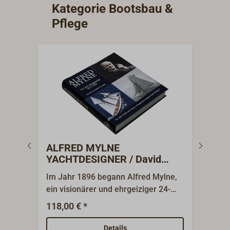
Kategorie Bootsbau &
Pflege
ALFRED MYLNE
BOO
YACHTDESIGNER / David
Gray & Neil Lyndon
Im Jahr 1896 begann Alfred Mylne,
Das 
ein visionärer und ehrgeiziger 24-
Buch
Jähriger, eine bahnbrechende Reise,
über
118,00 € *
29,9
indem er im Herzen von Glasgow
vork
sein eigenes Büro für Yachtdesign
Absch
Details