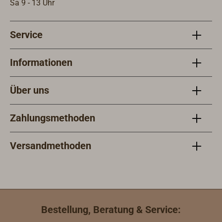
die unvergleichliche Handwerkskunst
Sa 9 - 13 Uhr
und Innovation von Alfred
Mylne.Ganz gleich, ob Sie sich als
Service
Gelegenheitsleser für historische
Luxusyachten interessieren oder
sich für maritimes Design
Informationen
begeistern, dieses üppig bebilderte
Meisterwerk verspricht ein
Über uns
eindringliches und aufschlussreiches
Erlebnis, das das zeitlose Genie von
Zahlungsmethoden
Alfred Mylne feiert.510 Seiten. Über
700 zeitgenössische Fotografien und
Zeichnungen. Format 27 x 29,5 x 4,5
Versandmethoden
cm. Hardcover mit Fadenbindung. In
Englisch.
Bestellung, Beratung & Service: