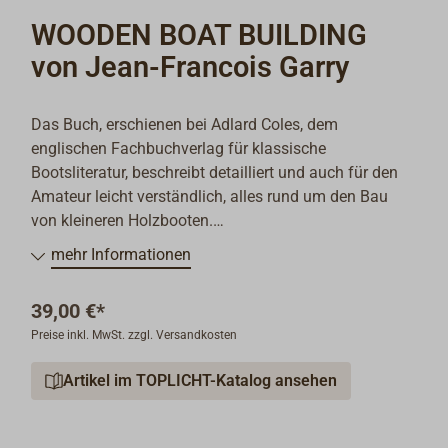
WOODEN BOAT BUILDING
von Jean-Francois Garry
Das Buch, erschienen bei Adlard Coles, dem
englischen Fachbuchverlag für klassische
Bootsliteratur, beschreibt detailliert und auch für den
Amateur leicht verständlich, alles rund um den Bau
von kleineren Holzbooten.
Hölzerne Boote verschwanden nämlich nicht mit der
mehr Informationen
Erfindung von GFK. Das Bauen dieser Preziosen ist ein
uraltes Handwerk, das Menschen mit Interesse an
39,00 €*
tradtionellen Booten anzieht und ist eine beliebte
Preise inkl. MwSt. zzgl. Versandkosten
Tätigkeit von professionellen Handwerkern und auch
Hobby-Bootsbauern. Dieses durch und durch moderne
Artikel im TOPLICHT-Katalog ansehen
Buch, das an den Anfänger wie auch den Amateur
gerichtet ist, findet einen völlig neuen Zugang zu
dieser zeitlosen Aktivität.