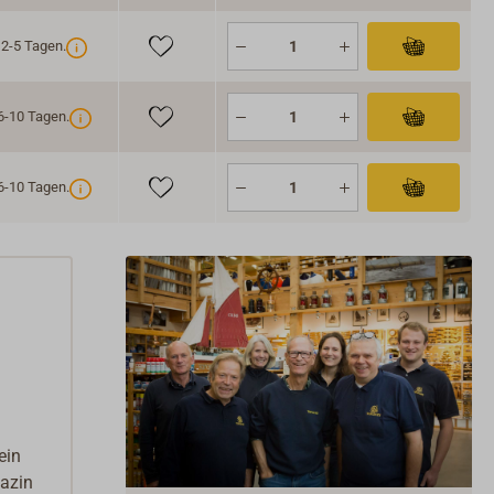
uchtungsdimmer 24 Volt.
Beleuchtungsdimmer gewährleistet bei unterschiedlichen
 2-5 Tagen.
tverhältnissen eine gute Ablesbarkeit des Kompasses. Er
tzt einen separaten An/Aus Schalter und die Beleuchtung
6-10 Tagen.
 mit einem Drehknopf stufenlos eingestellt werden. Die
useoberfläche des Dimmers ist grau lackiert.
6-10 Tagen.
ein
azin