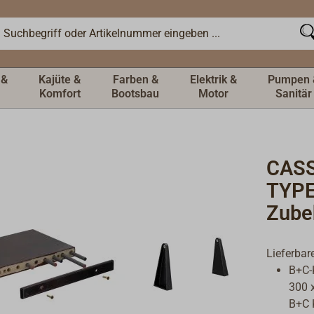
 &
Kajüte &
Farben &
Elektrik &
Pumpen 
Komfort
Bootsbau
Motor
Sanitär
CASS
TYPE
Zube
Lieferbar
B+C-
300 
B+C 