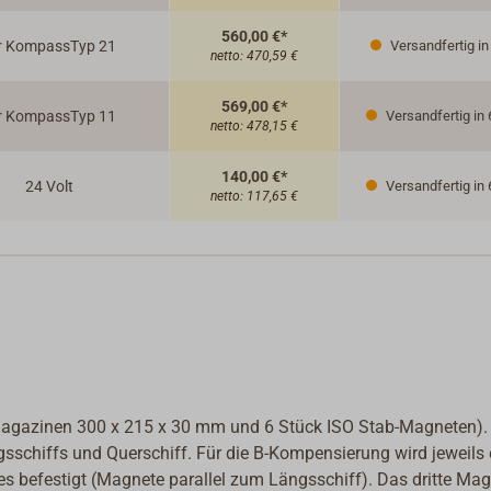
Bele
560,00 €*
Der 
r KompassTyp 21
Versandfertig in
netto:
470,59 €
Lich
besi
569,00 €*
r KompassTyp 11
Versandfertig in 
kann
netto:
478,15 €
Gehä
140,00 €*
24 Volt
Versandfertig in 
netto:
117,65 €
agazinen 300 x 215 x 30 mm und 6 Stück ISO Stab-Magneten).
schiffs und Querschiff. Für die B-Kompensierung wird jeweils 
befestigt (Magnete parallel zum Längsschiff). Das dritte Mag