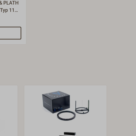
 & PLATH
Typ 11
 DELTA
stigung
s an
m
t der
igneten
w. dem