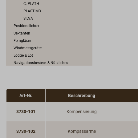
C. PLATH
PLASTIMO
SILVA
Positionslichter
Sextanten
Ferngläser
Windmessgeräte
Logge & Lot
Navigationsbesteck & Nützliches
Elektronische Seekarten
Seekarten & Revierführer
Bücher
Navigationselektronik
Art-Nr.
Beschreibung
3730-101
Kompensierung
3730-102
Kompassarme