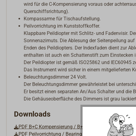
wird für die C-Kompensierung voraus oder achterrau
Querschiffsrichtung).
Kompassarme für Tischaufstellung.
Peilvorrichtung im Kunststoffkoffer.
Klappbare Peildiopter mit Schlitz- und Fadenvisir. D
Sonnenazimuts. Die Ablesung der Seitenpeilung auf
Enden des Peildiopters. Der Indexfaden dient zur 
enthalten ist auch ein Schattenstift zum Einstecke
Der Peildiopter ist gemäß ISO25862 und IEC60945 zert
Das Instrument wird sicher in einem mitgelieferten K
Beleuchtungsdimmer 24 Volt.
Der Beleuchtungsdimmer gewährleistet bei unterschi
Er besitzt einen separaten An/Aus Schalter und die 
Die Gehäuseoberfläche des Dimmers ist grau lackiert
Downloads
PDF B+C Kompensierung / B+C Corrector Arrangement
PDF Peilvorrichtung / Bearing Device