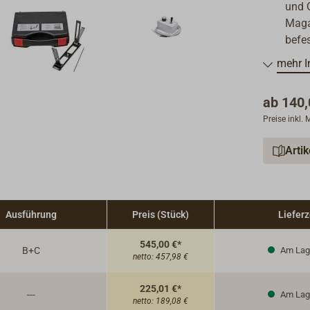
und Q
Maga
befes
Maga
mehr I
des 
Quers
ab
140,
Komp
Preise inkl.
Peilv
Klapp
Arti
besi
Sonn
Grad
Enden
Ausführung
Preis (Stück)
Lieferz
Komp
entha
545,00 €*
B+C
Am Lag
Zent
netto:
457,98 €
Der P
Das I
225,01 €*
---
Am Lag
netto:
189,08 €
Kuns