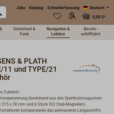
Jobs
Katalog
Schnellerfassung
Deutsch
0,00 €*
&
Sicherheit &
Navigation &
Berufs-
Funk
Lektüre
schifffahrt
ENS & PLATH
/11 und TYPE/21
hör
es Zubehör:
Kompensierung (bestehend aus drei Sperrholzmagazinen
x 215 x 30 mm und 6 Stück ISO Stab-Magneten).
Korrektoren kompensieren das permanente Längsschiffs