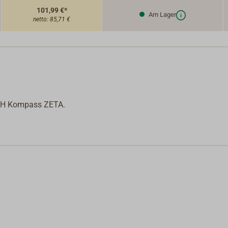
101,99 €*
Am Lager
netto:
85,71 €
ATH Kompass ZETA.