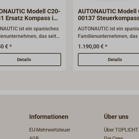
ONAUTIC Modell C20-
AUTONAUTIC Modell 
1 Ersatz Kompass im
00137 Steuerkompas
kasten
AUTIC ist ein spanisches
AUTONAUTIC ist ein spani
ienunternehmen, das seit
Familienunternehmen, das 
0 Jahren qualitativ
fast 50 Jahren qualitativ
0 € *
1.190,00 € *
wertige Magnetkompasse
hochwertige Magnetkompa
eteorologische
und meteorologische
Details
Details
mente herstellt. Die
Instrumente herstellt. Die
kte werden weltweit
Produkte werden weltweit
tiert.Die Kompasse der
exportiert.Die Kompasse d
erie sind MED/SOLAS und
C20-Serie sind MED/SOLA
zugelassen (US
USCG zugelassen (US
TGUARD) und werden mit
COASTGUARD) und werden
fikat geliefert.Die Kompasse
Zertifikat geliefert.Die Ko
Informationen
Über uns
robuste Instrumente, die
sind robuste Instrumente, d
ll für die Berufsschifffahrt
speziell für die Berufsschif
EU-Mehrwertsteuer
Über TOPLICHT
ür ausrüstungspflichtige
und für ausrüstungspflichti
AGB
Die Crew