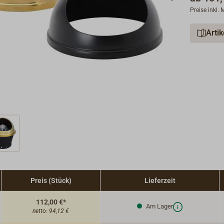
Preise inkl.
Arti
Preis (Stück)
Lieferzeit
112,00 €*
Am Lager
netto:
94,12 €