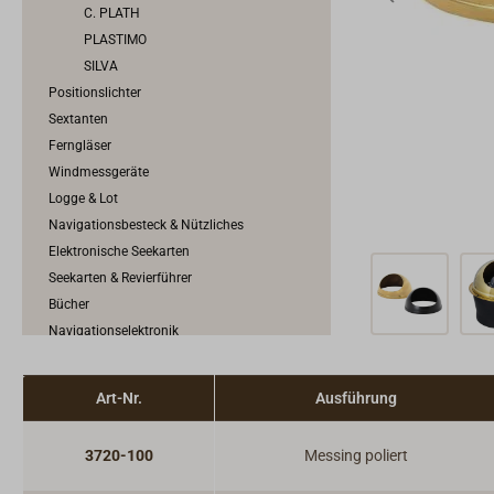
C. PLATH
PLASTIMO
SILVA
Positionslichter
Sextanten
Ferngläser
Windmessgeräte
Logge & Lot
Navigationsbesteck & Nützliches
Elektronische Seekarten
Seekarten & Revierführer
Bücher
Navigationselektronik
Art-Nr.
Ausführung
3720-100
Messing poliert