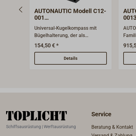
AUTONAUTIC Modell C12-
AUT
001
0013
Rettungsbootkompass
Holz
Universal-Kugelkompass mit
AUTON
Bügelhalterung, der als
Famil
Rettungsbootkompass gut
fast 5
154,50 € *
915,5
geeignet ist.Innenkardanik mit
hoch
Voraus-Steuerstrich und
und m
Details
schwarzer, gut ablesbarer 5°-
Instru
Rose mit 85 mm Rosen-
Produ
Durchmesser.Gehäuse
expor
schwarzer Kunststoff,
C20-S
Gesamtdurchmesser circa 110
USCG 
mm, Höhe 150
COAS
mm.MED-/SOLAS-Zulassung
Zerti
Service
0474-23 Class B
sind 
(Lifeboats/Rescueboats).Das
spezie
Schiffsausrüstung | Werftausrüstung
Beratung & Kontakt
Zertifikat liegt dem Kompass
und f
Versand & Zahlung