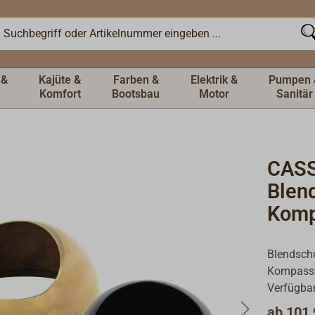
 &
Kajüte &
Farben &
Elektrik &
Pumpen 
Komfort
Bootsbau
Motor
Sanitär
CASS
Blen
Komp
Blendsch
Kompass
Verfügbar
ab
101,