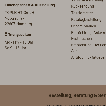
bei.Lieferung mit eingebauter,
Schif
Ladengeschäft & Ausstellung
Rücksendung
multispannungsfähiger LED-
sind 
Beleuchtung (12V/24V).
Ausfü
TOPLICHT GmbH
Takelarbeiten
Model
Notkestr. 97
Katalogbestellung
vollk
22607 Hamburg
Unsere Marken
Magne
Empfehlung: Ankern
Öffnungszeiten
der B
Festmachen
ausrü
Mo - Fr 9 - 18 Uhr
Empfehlung: Der rich
als E
Sa 9 - 13 Uhr
Anker
werde
Antifouling-Ratgeber
eine 
Durc
einer
Teilu
einer 
Zubeh
Peilv
Bestellung, Beratung & Ser
Komp
(paar
* Alle Preise inkl.
gesetzl. Mehrwertsteuer
zzgl