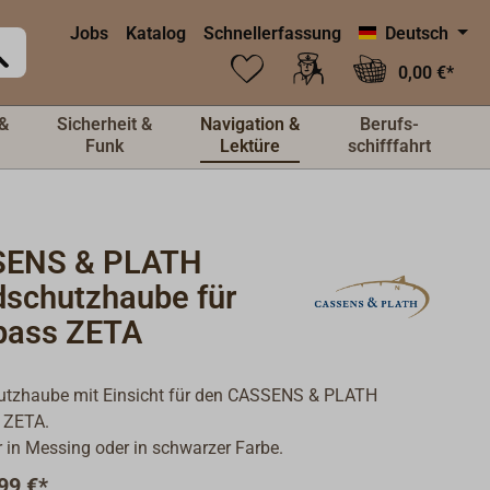
Jobs
Katalog
Schnellerfassung
Deutsch
0,00 €*
&
Sicherheit &
Navigation &
Berufs-
Funk
Lektüre
schifffahrt
ENS & PLATH
dschutzhaube für
ass ZETA
utzhaube mit Einsicht für den CASSENS & PLATH
 ZETA.
 in Messing oder in schwarzer Farbe.
99 €*