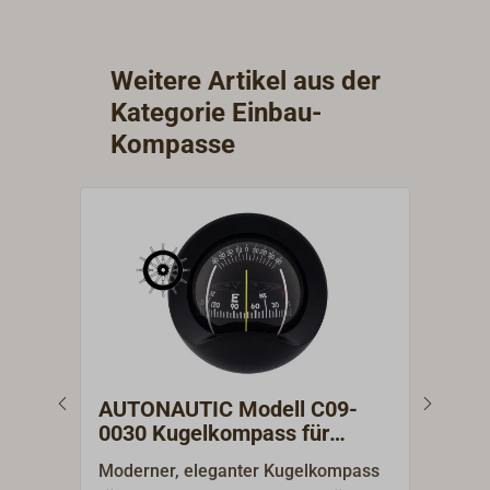
Weitere Artikel aus der
Kategorie Einbau-
Kompasse
AUTONAUTIC Modell C09-
Büg
0030 Kugelkompass für
MER
Schottmontage
Moderner, eleganter Kugelkompass
(Ers