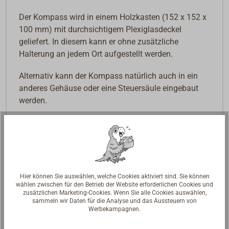
Der Kompass wird in einem Holzkasten (152 x 152 x
100 mm) mit durchsichtigem Plexiglasdeckel
geliefert. In diesem kann er ohne zusätzliche
Halterung an jedem Ort aufgestellt werden.
Alternativ kann der Kompass natürlich auch in ein
anderes Gehäuse oder eine Steuersäule eingebaut
werden.
Downloads
Plastimo DORIS Compass Declaration of
Conformity (DoC)
Hier können Sie auswählen, welche Cookies aktiviert sind. Sie können
wählen zwischen für den Betrieb der Website erforderlichen Cookies und
zusätzlichen Marketing-Cookies. Wenn Sie alle Cookies auswählen,
sammeln wir Daten für die Analyse und das Aussteuern von
Werbekampagnen.