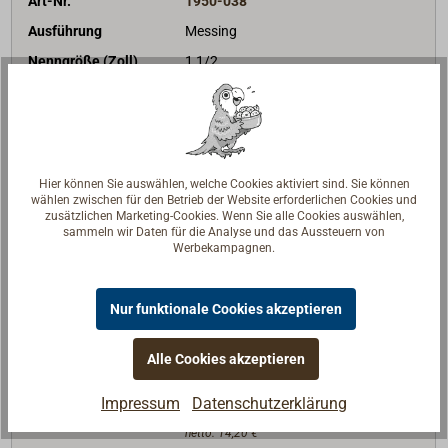
Art-Nr.
1950-038
Ausführung
Messing
Nenngröße (Zoll)
1 1/2
9,90 €*
Preis (Stück)
netto:
8,32 €
Lieferzeit
Am Lager
Merken
Hier können Sie auswählen, welche Cookies aktiviert sind. Sie können
wählen zwischen für den Betrieb der Website erforderlichen Cookies und
zusätzlichen Marketing-Cookies. Wenn Sie alle Cookies auswählen,
In den Warenkorb
sammeln wir Daten für die Analyse und das Aussteuern von
Werbekampagnen.
Nur funktionale Cookies akzeptieren
Art-Nr.
1950-050
Ausführung
Messing
Alle Cookies akzeptieren
Nenngröße (Zoll)
2
Impressum
Datenschutzerklärung
16,90 €*
Preis (Stück)
netto:
14,20 €