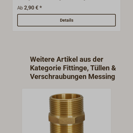
Gewindegrößen (BSP) und bezeichnen nicht
2,90 € *
Ab
den Gewindedurchmesser!Brass end cap.
With internal threads (BSP).
Details
Weitere Artikel aus der
Kategorie Fittinge, Tüllen &
Verschraubungen Messing