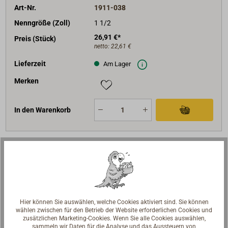
Art-Nr.
1911-038
Nenngröße (Zoll)
1 1/2
26,91 €*
Preis (Stück)
netto:
22,61 €
Lieferzeit
Am Lager
Merken
In den Warenkorb
Art-Nr.
1911-050
Nenngröße (Zoll)
2
36,50 €*
Preis (Stück)
netto:
30,67 €
Hier können Sie auswählen, welche Cookies aktiviert sind. Sie können
wählen zwischen für den Betrieb der Website erforderlichen Cookies und
Lieferzeit
Am Lager
zusätzlichen Marketing-Cookies. Wenn Sie alle Cookies auswählen,
sammeln wir Daten für die Analyse und das Aussteuern von