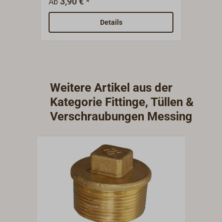
3,90 € *
2,
Ab
Ab
Gewindegrößen (BSP) und
Nenng
bezeichnen nicht den
(BSP)
Details
Gewindedurchmesser!
Gewin
Weitere Artikel aus der
Kategorie Fittinge, Tüllen &
Verschraubungen Messing