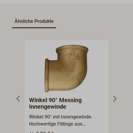
Ähnliche Produkte
Winkel 90° Messing
Muff
Innengewinde
Winkel 90° mit Innengewinde.
Muffe
Hochwertige Fittinge aus
Innen
Messing.Die Nenngrößen sind
Fitti