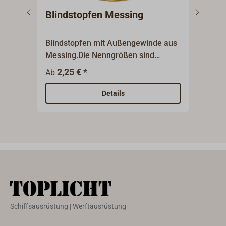
Blindstopfen Messing
Dop
Blindstopfen mit Außengewinde aus
Dopp
Messing.Die Nenngrößen sind
Auße
Gewindegrößen (BSP) und
Mess
2,25 € *
2
Ab
Ab
bezeichnen nicht den
Nenn
Gewindedurchmesser.
nich
Details
Schiffsausrüstung | Werftausrüstung