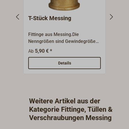
T-Stück Messing
Wink
Inne
Fittinge aus Messing.Die
Winke
Nenngrößen sind Gewindegrößen
Hochwertige
(BSP) und bezeichnen nicht den
Messi
5,90 € *
3,
Ab
Ab
Gewindedurchmesser!
Gewin
bezei
Details
Gewin
Weitere Artikel aus der
Kategorie Fittinge, Tüllen &
Verschraubungen Messing