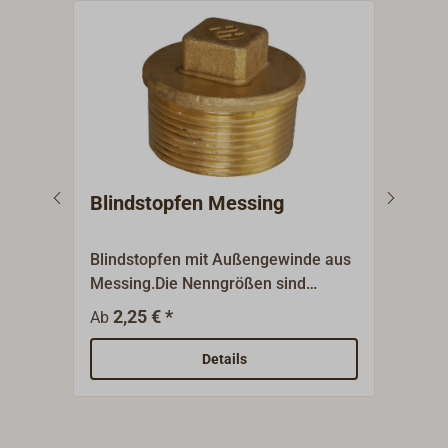
Blindstopfen Messing
Dop
Blindstopfen mit Außengewinde aus
Dopp
Messing.Die Nenngrößen sind
Auße
Gewindegrößen (BSP) und
Mess
2,25 € *
2
Ab
Ab
bezeichnen nicht den
Nenn
Gewindedurchmesser.
nich
Details