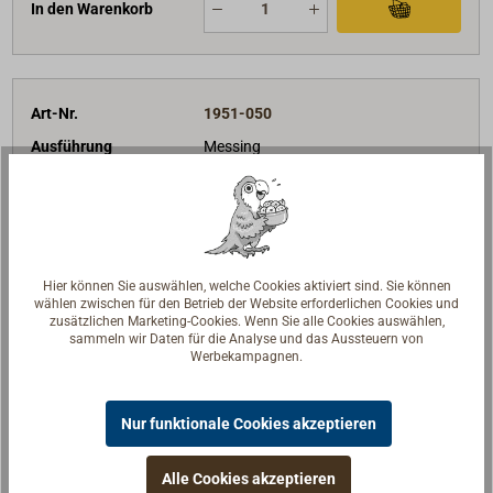
In den Warenkorb
Art-Nr.
1951-050
Ausführung
Messing
Nenngröße (Zoll)
2
22,90 €*
Preis (Stück)
netto:
19,24 €
Lieferzeit
Am Lager
Hier können Sie auswählen, welche Cookies aktiviert sind. Sie können
wählen zwischen für den Betrieb der Website erforderlichen Cookies und
Merken
zusätzlichen Marketing-Cookies. Wenn Sie alle Cookies auswählen,
sammeln wir Daten für die Analyse und das Aussteuern von
Werbekampagnen.
In den Warenkorb
Nur funktionale Cookies akzeptieren
Art-Nr.
1951-064
Alle Cookies akzeptieren