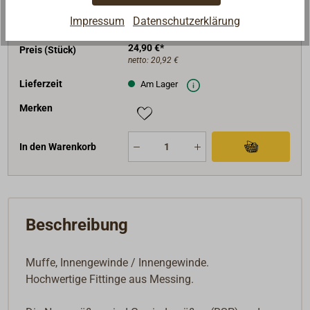
Ausführung
Messing
Impressum
Datenschutzerklärung
Nenngröße (Zoll)
2 1/2
24,90 €*
Preis (Stück)
netto:
20,92 €
Lieferzeit
Am Lager
Merken
In den Warenkorb
Beschreibung
Muffe, Innengewinde / Innengewinde.
Hochwertige Fittinge aus Messing.