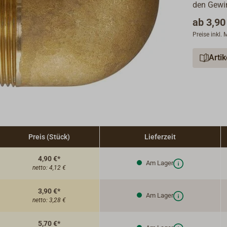
den Gewi
ab
3,90
Preise inkl.
Arti
Preis (Stück)
Lieferzeit
4,90 €*
Am Lager
netto:
4,12 €
3,90 €*
Am Lager
netto:
3,28 €
5,70 €*