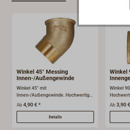
Winkel 45° Messing
Winkel 
Innen-/Außengewinde
Inneng
Winkel 45° mit
Winkel 90
Innen-/Außengewinde. Hochwertige
Hochwertige Fitti
Fittinge aus Messing.Die
Messing.
4,90 € *
3,90 €
Ab
Ab
Nenngrößen sind Gewindegrößen
Gewindeg
(BSP) und bezeichnen nicht den
bezeichne
Details
Gewindedurchmesser!
Gewinded