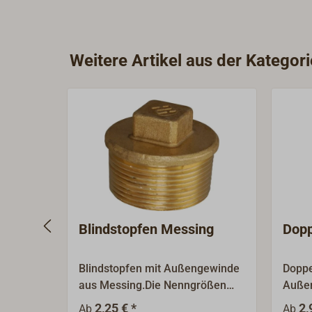
Weitere Artikel aus der Kategor
Blindstopfen Messing
Dopp
Blindstopfen mit Außengewinde
Doppe
aus Messing.Die Nenngrößen
Auße
sind Gewindegrößen (BSP) und
Messi
2,25 € *
2,
Ab
Ab