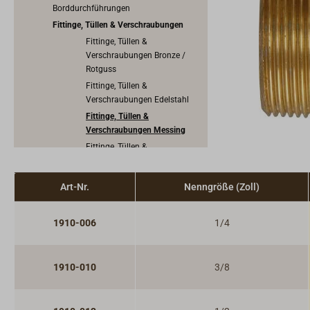
Borddurchführungen
Fittinge, Tüllen & Verschraubungen
Fittinge, Tüllen &
Verschraubungen Bronze /
Rotguss
Fittinge, Tüllen &
Verschraubungen Edelstahl
Fittinge, Tüllen &
Verschraubungen Messing
Fittinge, Tüllen &
Verschraubungen Kunststoff
Kugelhähne & Ventile
Art-Nr.
Nenngröße (Zoll)
Rückschlagventile & Saugkörbe
Leck- und Rohrstopfen
1910-006
1/4
Dichtungsmaterial
Lenzstopfen & Cockpitabflüsse
Pumpen
1910-010
3/8