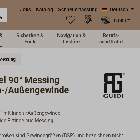
Jobs
Katalog
Schnellerfassung
Deutsch
0,00 €*
&
Sicherheit &
Navigation &
Berufs-
Funk
Lektüre
schifffahrt
 Messing
el 90° Messing
n-/Außengewinde
0° mit Innen-/Außengewinde.
ge Fittinge aus Messing.
größen sind Gewindegrößen (BSP) und bezeichnen nicht