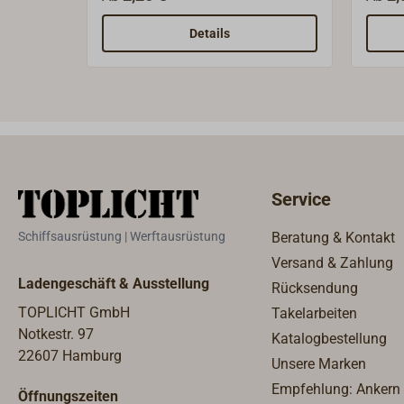
bezeichnen nicht den
Nenng
Gewindedurchmesser.
bezei
Details
Gewi
Service
Schiffsausrüstung | Werftausrüstung
Beratung & Kontakt
Versand & Zahlung
Ladengeschäft & Ausstellung
Rücksendung
TOPLICHT GmbH
Takelarbeiten
Notkestr. 97
Katalogbestellung
22607 Hamburg
Unsere Marken
Empfehlung: Ankern
Öffnungszeiten