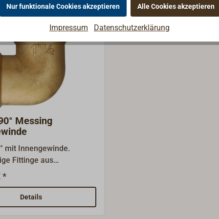
Nur funktionale Cookies akzeptieren
Alle Cookies akzeptieren
Impressum
Datenschutzerklärung
90° Messing
ewinde
° mit Innengewinde.
nge aus
Die Nenngrößen sind
 *
rößen (BSP) und
n nicht den
Details
urchmesser!