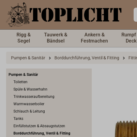
inhalt springen
Rigg &
Tauwerk &
Ankern &
Rumpf
Segel
Bändsel
Festmachen
Deck
Pumpen & Sanitär
Borddurchführung, Ventil & Fitting
Fitt
Pumpen & Sanitär
Toiletten
Spüle & Wasserhahn
Trinkwasseraufbereitung
Warmwasserboiler
Schlauch & Leitung
Tanks
Einfüllstutzen & Absaugstutzen
Borddurchführung, Ventil & Fitting