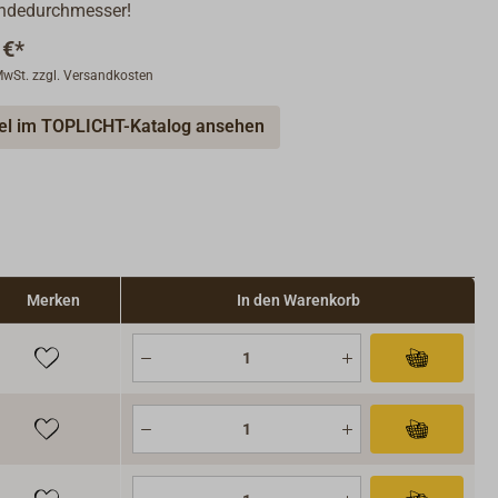
ndedurchmesser!
 €*
 MwSt. zzgl. Versandkosten
kel im TOPLICHT-Katalog ansehen
Merken
In den Warenkorb