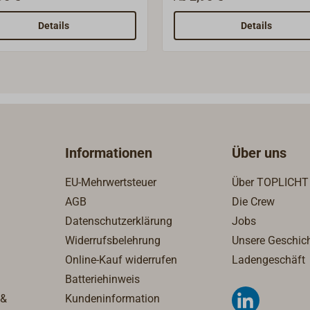
rößen (BSP) und
Nenngrößen sind
chnen nicht den
Gewindegrößen (BSP) und
Details
Details
ndedurchmesser.
bezeichnen nicht den
Gewindedurchmesser!
Informationen
Über uns
EU-Mehrwertsteuer
Über TOPLICHT
AGB
Die Crew
Datenschutzerklärung
Jobs
Widerrufsbelehrung
Unsere Geschic
Online-Kauf widerrufen
Ladengeschäft
Batteriehinweis
 &
Kundeninformation