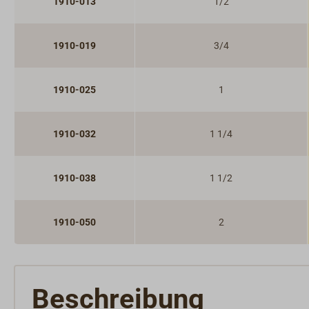
1910-013
1/2
1910-019
3/4
1910-025
1
1910-032
1 1/4
1910-038
1 1/2
1910-050
2
Beschreibung