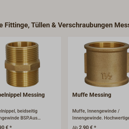
ie Fittinge, Tüllen & Verschraubungen Mes
elnippel Messing
Muffe Messing
lnippel, beidseitig
Muffe, Innengewinde /
ngewinde BSP.Aus
Innengewinde. Hochwertig
ng.Gewindegrößen sind
Fittinge aus Messing.Die
90 € *
2,90 € *
Ab