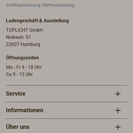
Verdrehen und Herausfallen
verl
Schiffsausrüstung | Werftausrüstung
gesichert.Die verleimten und
Holz
verschraubten Holzgehäuse sind in
(chi
Ladengeschäft & Ausstellung
Tungöl (chinesischem Holzöl)
könn
getaucht und können mit jedem Öl-
Lack
TOPLICHT GmbH
und einkomponentigen Lacksystem
werde
Notkestr. 97
weiterbehandelt werden. Die
ents
22607 Hamburg
Nutzlast (Arbeitslast) entspricht 1/4
Bruc
Öffnungszeiten
der angegebenen Bruchlast (BRL).
Mo - Fr 9 - 18 Uhr
Sa 9 - 13 Uhr
Service
Informationen
Über uns