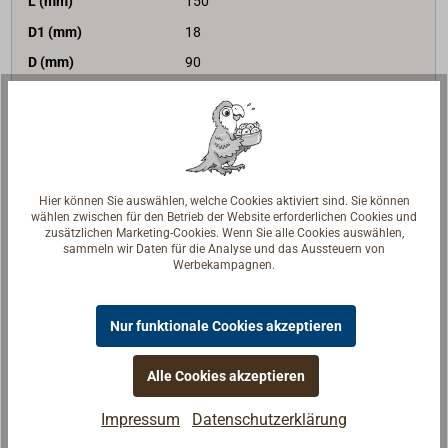
L (mm)
150
D1 (mm)
18
D (mm)
90
BRL (daN)
6300
Ausführung
mit Hundsfott
298,00 €*
Preis (Stück)
netto:
250,42 €
Hier können Sie auswählen, welche Cookies aktiviert sind. Sie können
Lieferzeit
Am Lager
wählen zwischen für den Betrieb der Website erforderlichen Cookies und
zusätzlichen Marketing-Cookies. Wenn Sie alle Cookies auswählen,
Merken
sammeln wir Daten für die Analyse und das Aussteuern von
Werbekampagnen.
In den Warenkorb
Nur funktionale Cookies akzeptieren
Alle Cookies akzeptieren
Beschreibung
Impressum
Datenschutzerklärung