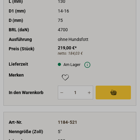
L (mm)
130
D1 (mm)
14-16
D (mm)
75
BRL (daN)
4700
Ausführung
ohne Hundsfott
219,00 €*
Preis (Stück)
netto:
184,03 €
Lieferzeit
Am Lager
Merken
In den Warenkorb
Art-Nr.
1184-521
Nenngröße (Zoll)
5"