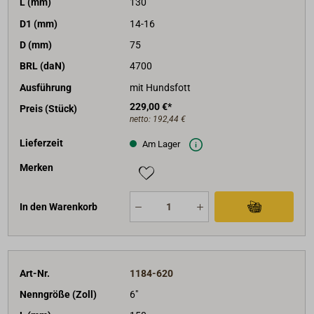
L (mm)
130
D1 (mm)
14-16
D (mm)
75
BRL (daN)
4700
Ausführung
mit Hundsfott
229,00 €*
Preis (Stück)
netto:
192,44 €
Lieferzeit
Am Lager
Merken
In den Warenkorb
Art-Nr.
1184-620
Nenngröße (Zoll)
6"