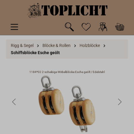
inhalt springen
Rigg & Segel
Blöcke & Rollen
Holzblöcke
Schiffsblöcke Esche geölt
1184*02 2-scheibige Wirbelblöcke Esche geölt / Edelstahl