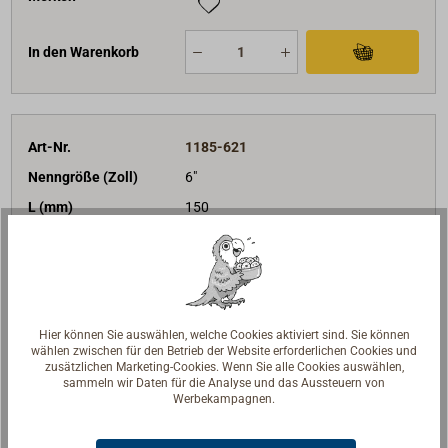
In den Warenkorb
Art-Nr.
1185-621
Nenngröße (Zoll)
6"
L (mm)
150
D1 (mm)
18
BRL (daN)
8000
D (mm)
90
Scheiben
2-scheibig / Hundsfott
Hier können Sie auswählen, welche Cookies aktiviert sind. Sie können
wählen zwischen für den Betrieb der Website erforderlichen Cookies und
335,00 €*
Preis (Stück)
zusätzlichen Marketing-Cookies. Wenn Sie alle Cookies auswählen,
netto:
281,51 €
sammeln wir Daten für die Analyse und das Aussteuern von
Werbekampagnen.
Lieferzeit
Auf Bestellung
Merken