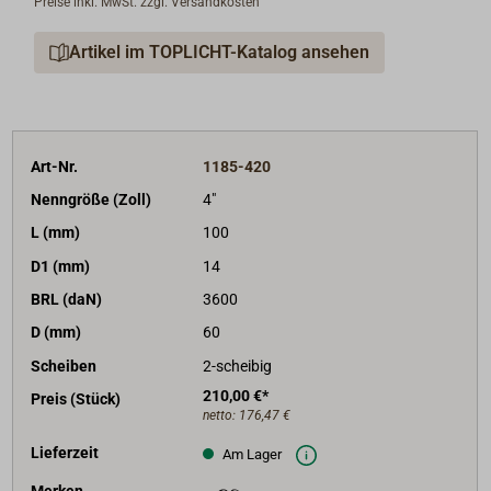
Preise inkl. MwSt. zzgl. Versandkosten
Plättchen abgedeckt und gesichert.
Die kupfervernieteten Gehäuse sind in Tung-Öl
Artikel im TOPLICHT-Katalog ansehen
getaucht. Somit kommen diese robusten und
langlebigen Blöcke über Jahre ohne weitere Pflege
aus. Lediglich aus optischen Gründen können sie von
Zeit zu Zeit nachgeölt werden.
Art-Nr.
1185-420
Sie können aber auch mit allen 1-kompentigen
Nenngröße (Zoll)
4"
Bootslacken problemlos überlackiert werden.
L (mm)
100
D1 (mm)
14
BRL (daN)
3600
D (mm)
60
Scheiben
2-scheibig
210,00 €*
Preis (Stück)
netto:
176,47 €
Lieferzeit
Am Lager
Merken