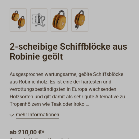
2-scheibige Schiffblöcke aus
Robinie geölt
Ausgesprochen wartungsarme, geölte Schiffsblöcke
aus Robinienholz. Es ist eine der härtesten und
verrottungsbeständigsten in Europa wachsenden
Holzsorten und gilt damit als sehr gute Alternative zu
Tropenhölzern wie Teak oder Iroko.
Die Blöcke haben feinmatt getrommelte Edelstahl-
mehr Informationen
Beschläge (AISI316), sowie wartungs- und
reibungsarme Seilscheiben aus schwarzem DELRIN.
ab
210,00 €*
Der Kopf der Edelstahl-Achse ist mit einem Bronze-