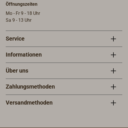
Öffnungszeiten
Zeit zu Zeit nachgeölt werden.Sie
Zeit
können aber auch mit allen 1-
könn
Mo - Fr 9 - 18 Uhr
kompentigen Bootslacken
komp
Sa 9 - 13 Uhr
problemlos überlackiert werden.
prob
Service
Informationen
Über uns
Zahlungsmethoden
Versandmethoden