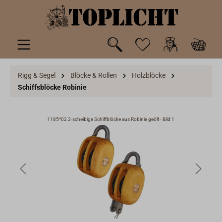
inhalt springen
Rigg & Segel
Blöcke & Rollen
Holzblöcke
Schiffsblöcke Robinie
1185*02 2-scheibige Schiffblöcke aus Robinie geölt - Bild 1