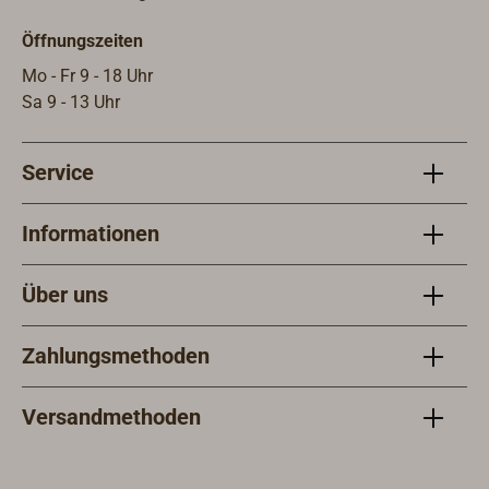
optischen Gründen können sie von
opti
Öffnungszeiten
Zeit zu Zeit nachgeölt werden.Sie
Zeit
können aber auch mit allen 1-
könn
Mo - Fr 9 - 18 Uhr
kompentigen Bootslacken
komp
Sa 9 - 13 Uhr
problemlos überlackiert werden.
prob
Service
Informationen
Über uns
Zahlungsmethoden
Versandmethoden