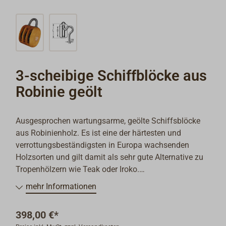
3-scheibige Schiffblöcke aus
Robinie geölt
Ausgesprochen wartungsarme, geölte Schiffsblöcke
aus Robinienholz. Es ist eine der härtesten und
verrottungsbeständigsten in Europa wachsenden
Holzsorten und gilt damit als sehr gute Alternative zu
Tropenhölzern wie Teak oder Iroko.
Die Blöcke haben feinmatt getrommelte Edelstahl-
mehr Informationen
Beschläge (AISI316), sowie wartungs- und
reibungsarme Seilscheiben aus schwarzem DELRIN.
398,00 €*
Der Kopf der Edelstahl-Achse ist mit einem Bronze-