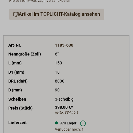
Preise inkl. MwSt. zzgl. Versandkosten
Plättchen abgedeckt und gesichert.
Die kupfervernieteten Gehäuse sind in Tung-Öl
Artikel im TOPLICHT-Katalog ansehen
getaucht. Somit kommen diese robusten und
langlebigen Blöcke über Jahre ohne weitere Pflege
aus. Lediglich aus optischen Gründen können sie von
Zeit zu Zeit nachgeölt werden.
Art-Nr.
1185-630
Sie können aber auch mit allen 1-kompentigen
Nenngröße (Zoll)
6"
Bootslacken problemlos überlackiert werden.
L (mm)
150
D1 (mm)
18
BRL (daN)
8000
D (mm)
90
Scheiben
3-scheibig
398,00 €*
Preis (Stück)
netto:
334,45 €
Lieferzeit
Am Lager
Verfügbar noch: 1