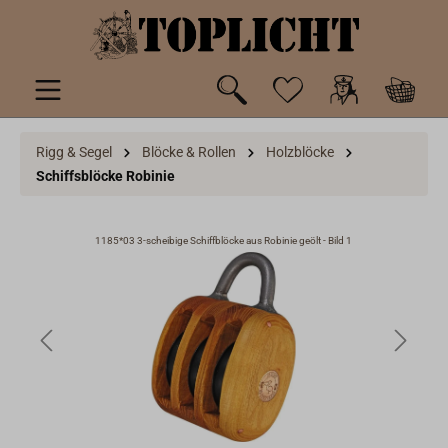
inhalt springen
Rigg & Segel
Blöcke & Rollen
Holzblöcke
Schiffsblöcke Robinie
1185*03 3-scheibige Schiffblöcke aus Robinie geölt - Bild 1