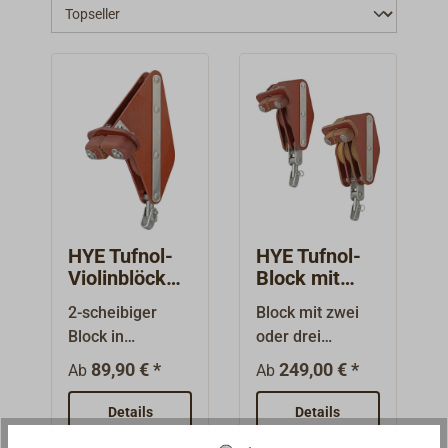
HYE Tufnol-
HYE Tufnol-
Violinblöcke
Block mit
mit
Curryklemme
2-scheibiger
Block mit zwei
Curryklemme
2-/3-scheibig
Block in
oder drei
Violinenform mit
Scheiben aus
89,90 € *
249,00 € *
Ab
Ab
Wirbel,
Tufnol mit Wirbel
Hundsfott und
und integrierter
Details
Details
Curryklemme.De
Curryklemme.De