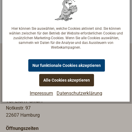
r TUFNOL-Block
r TUFNOL-Block
ist im Laufe der
ist im Laufe der
Jahrzehnte
Jahrzehnte
selbst zu einem
selbst zu einem
Hier können Sie auswählen, welche Cookies aktiviert sind. Sie können
Klassiker
Klassiker
wählen zwischen für den Betrieb der Website erforderlichen Cookies und
geworden, er ist
geworden, er ist
zusätzlichen Marketing-Cookies. Wenn Sie alle Cookies auswählen,
sammeln wir Daten für die Analyse und das Aussteuern von
gefertigt aus
gefertigt aus
Werbekampagnen.
seewasserbestä
seewasserbestä
ndigem,
ndigem,
Nur funktionale Cookies akzeptieren
harzgetränktem
harzgetränktem
Hartgewebe mit
Hartgewebe mit
Schiffsausrüstung | Werftausrüstung
Beschlägen aus
Beschlägen aus
Alle Cookies akzeptieren
Edelstahl. Die
Edelstahl. Die
Ladengeschäft & Ausstellung
Impressum
Datenschutzerklärung
Blöcke sind
Blöcke sind
TOPLICHT GmbH
wartungsfrei und
wartungsfrei und
Notkestr. 97
als besonders
als besonders
22607 Hamburg
langlebig
langlebig
bekannt. Die
bekannt. Die
Öffnungszeiten
TUFNOL-
TUFNOL-