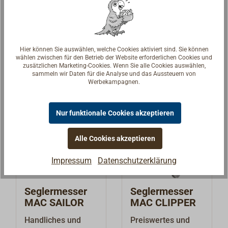
Multifunktions-
Die moderne
Segler-
Ausführung des
Taschenmesser mit
klassischen
40,90 € *
47,90 € *
Ab
feststellbarem
Matrosenmesser
Hier können Sie auswählen, welche Cookies aktiviert sind. Sie können
Edelstahl-
mit gelbem
Details
Details
wählen zwischen für den Betrieb der Website erforderlichen Cookies und
Marlspieker
ergonomisch
zusätzlichen Marketing-Cookies. Wenn Sie alle Cookies auswählen,
sammeln wir Daten für die Analyse und das Aussteuern von
(komplett mit
geformten und
Werbekampagnen.
Flaschenöffner-
gummiähnlichem
Nase) und einem
elastoplasten
separaten,
Handgriff.Klinge
Nur funktionale Cookies akzeptieren
ebenfalls
aus dem Spezial-
feststellbarem
Edelstahl-Werkstoff
Alle Cookies akzeptieren
Schäkelöffner mit
1.4028, im hinteren
Impressum
Datenschutzerklärung
Schraubendreher-
Drittel mit
Spitze.Griffschalen
Wellenschliff um im
aus angenehm
Notfall Tauwerk
Seglermesser
Seglermesser
griffigen und
und Gurte aus den
MAC SAILOR
MAC CLIPPER
gummiähnlichem
unterschiedlichsten
Handliches und
Preiswertes und
Elastoplast-
Fasern schnell und