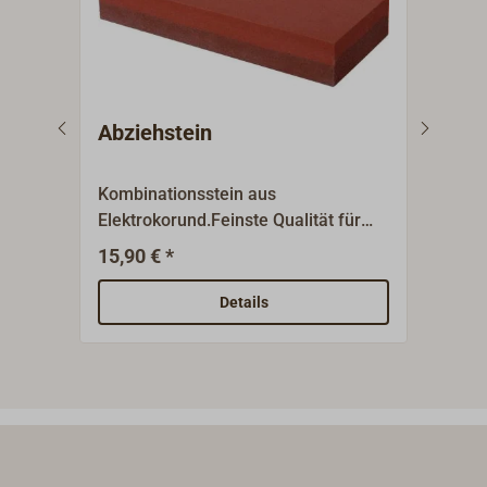
Abziehstein
Bor
MA
Kombinationsstein aus
Einf
Elektrokorund.Feinste Qualität für
mit f
Wasser oder Öl.Eine Seite grob, eine
Marl
15,90 € *
2
Ab
Seite fein.
und 
werd
Details
Hart
durc
1.40