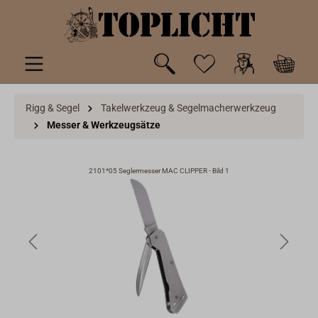
inhalt springen
Rigg & Segel
Takelwerkzeug & Segelmacherwerkzeug
Messer & Werkzeugsätze
2101*05 Seglermesser MAC CLIPPER - Bild 1