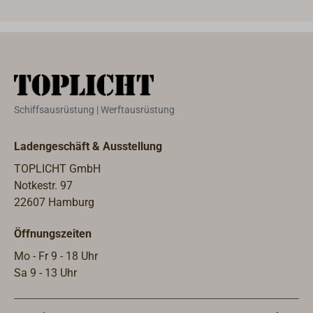
Druckgabel (Zackenplatte) aus Stahl
Druc
zum Anschweißen.
zum 
Schiffsausrüstung | Werftausrüstung
Ladengeschäft & Ausstellung
TOPLICHT GmbH
Notkestr. 97
22607 Hamburg
Öffnungszeiten
Mo - Fr 9 - 18 Uhr
Sa 9 - 13 Uhr