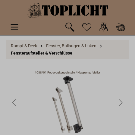
inhalt springen
Rumpf & Deck
Fenster, Bullaugen & Luken
Fensteraufsteller & Verschlüsse
4088*01 Feder-Lukenaufsteller/ Klappenaufsteller