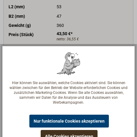
L2 (mm)
53
B2 (mm)
47
Gewicht (g)
360
43,50 €*
Preis (Stück)
netto:
36,55 €
Lieferzeit
Am Lager
Merken
In den Warenkorb
Hier können Sie auswählen, welche Cookies aktiviert sind. Sie können
wählen zwischen für den Betrieb der Website erforderlichen Cookies und
zusätzlichen Marketing-Cookies. Wenn Sie alle Cookies auswählen,
sammeln wir Daten für die Analyse und das Aussteuern von
Werbekampagnen.
Beschreibung
Nur funktionale Cookies akzeptieren
Für Skylights, Backskisten und Luken: eine kräftige
Edelstahl-Feder hält die Luke nach dem Anheben
Alle Cookies akzeptieren