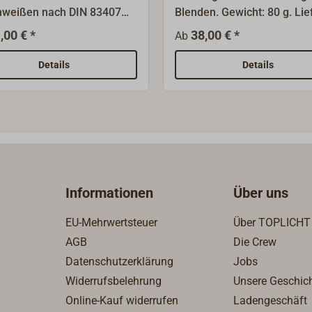
weißen nach DIN 83407
Blenden. Gewicht: 80 g. Lie
A. Lieferumfang:
in Messing oder Messing
,00 € *
38,00 € *
Ab
schraube und Korbmutter
verchromt.
 Anschweißplatten
Details
Details
tahl, Edelstahl-Bolzen und
r-Splinte.Als Zubehör
rbar: Druckgabel
enplatte) aus Stahl zum
hweißen.
Informationen
Über uns
EU-Mehrwertsteuer
Über TOPLICHT
AGB
Die Crew
Datenschutzerklärung
Jobs
Widerrufsbelehrung
Unsere Geschic
Online-Kauf widerrufen
Ladengeschäft