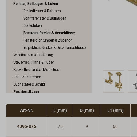
Fenster, Bullaugen & Luken
Deckslichter & Rahmen
Schiffsfenster & Bullaugen
Decksluken
Fensteraufsteller & Verschlüsse
Fensterdichtungen & Zubehör
Inspektionsdeckel & Decksverschlüsse
Windhutzen & Belüftung
Steuerrad, Pinne & Ruder
Spezielles für das Motorboot
Jolle & Ruderboot
Buchstabe & Schild
Positionslichter
Außenbeleuchtung & Decksbeleuchtung
Art-Nr.
L (mm)
D (mm)
L1 (mm)
4096-075
75
9
60