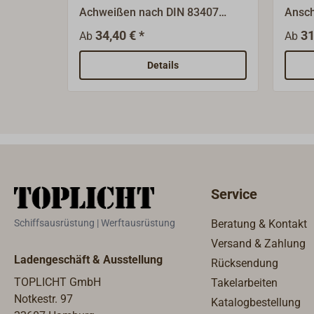
Achweißen nach DIN 83407
Ansch
Form A. Lieferumfang:
Form 
34,40 € *
31
Ab
Ab
Augenschraube und Korbmutter
Augen
aus Edelstahl, Anschweißplatten
aus Messing,
Details
aus Stahl, Edelstahl-Bolzen und
aus S
Kupfer-Splinte.Als Zubehör
Kupfe
lieferbar: Druckgabel
liefe
(Zackenplatte) aus Stahl zum
(Zack
Anschweißen.
Ansc
Service
Schiffsausrüstung | Werftausrüstung
Beratung & Kontakt
Versand & Zahlung
Ladengeschäft & Ausstellung
Rücksendung
TOPLICHT GmbH
Takelarbeiten
Notkestr. 97
Katalogbestellung