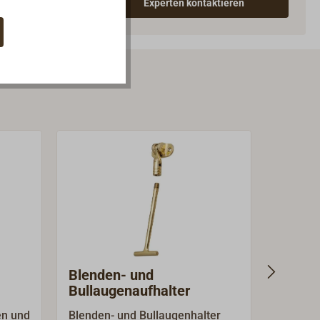
Experten kontaktieren
Blenden- und
Druckg
Bullaugenaufhalter
Korbm
en und
Blenden- und Bullaugenhalter
Druckga