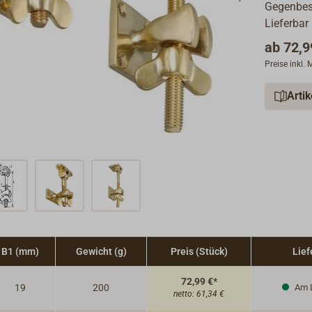
Gegenbes
Lieferbar
ab
72,9
Preise inkl.
Arti
B1 (mm)
Gewicht (g)
Preis (Stück)
Lief
72,99 €*
19
200
Am 
netto:
61,34 €