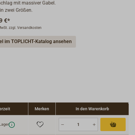
chlag mit massiver Gabel.
 in zwei Größen.
9 €*
 MwSt. zzgl. Versandkosten
kel im TOPLICHT-Katalog ansehen
erzeit
Merken
In den Warenkorb
Lager