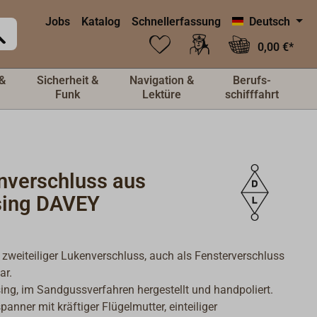
Jobs
Katalog
Schnellerfassung
Deutsch
0,00 €*
&
Sicherheit &
Navigation &
Berufs-
Funk
Lektüre
schifffahrt
nverschluss aus
ing DAVEY
 zweiteiliger Lukenverschluss, auch als Fensterverschluss
ar.
ng, im Sandgussverfahren hergestellt und handpoliert.
anner mit kräftiger Flügelmutter, einteiliger