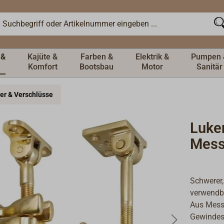
 &
Kajüte &
Farben &
Elektrik &
Pumpen 
Komfort
Bootsbau
Motor
Sanitär
ler & Verschlüsse
Luke
Mess
Schwerer,
verwendb
Aus Messi
Gewindesp