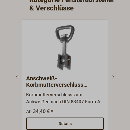
& Verschlüsse
Anschweiß-
Ans
Korbmutterverschluss
Kor
Edelstahl / Stahl
Mes
Korbmutterverschluss zum
Korb
Achweißen nach DIN 83407 Form A.
Ansc
Lieferumfang: Augenschraube und
A. L
34,40 € *
3
Ab
Ab
Korbmutter aus Edelstahl,
und 
Anschweißplatten aus Stahl,
Ansc
Details
Edelstahl-Bolzen und Kupfer-
Edel