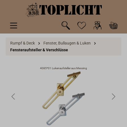
inhalt springen
Rumpf & Deck
Fenster, Bullaugen & Luken
Fensteraufsteller & Verschlüsse
4085*01 Lukenaufsteller aus Messing