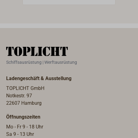
Splinte.Als Zubehör lieferbar:
Splin
Druckgabel (Zackenplatte) aus Stahl
Druc
zum Anschweißen.
zum 
Schiffsausrüstung | Werftausrüstung
Ladengeschäft & Ausstellung
TOPLICHT GmbH
Notkestr. 97
22607 Hamburg
Öffnungszeiten
Mo - Fr 9 - 18 Uhr
Sa 9 - 13 Uhr