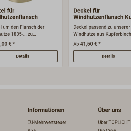
el für
Deckel für
hutzenflansch
Windhutzenflansch Ku
l um den Flansch der
Deckel passend zu unserer
utze 1835-... zu
Windhutze aus Kupferblech
hließen.Lieferbar mit
Nr.1847-...).Zum Abdecken
,00 € *
41,50 € *
Ab
rter oder verchromter
Flansches, wenn man die H
läche.
abnimmt.
Details
Details
Informationen
Über uns
EU-Mehrwertsteuer
Über TOPLICHT
AGB
Die Crew