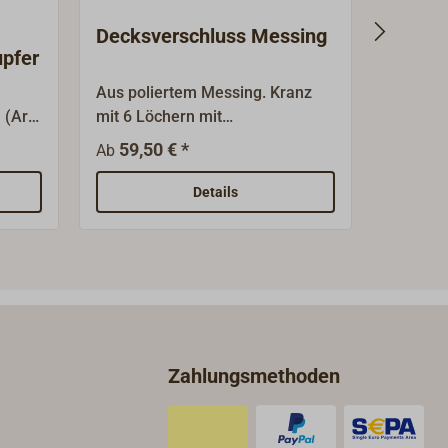
Decksverschluss Messing
Decks
pfer
Edelst
Aus poliertem Messing. Kranz
Flansch
 (Art-
mit 6 Löchern mit
Abdicht
 des
Senkbohrungen. Deckel schließt
Edelstah
59,50 € *
59,5
Ab
Ab
utze
mit breiter Auflagefläche ohne
Schlüss
Dichtung.
Schließe
Details
erhältlic
Zahlungsmethoden