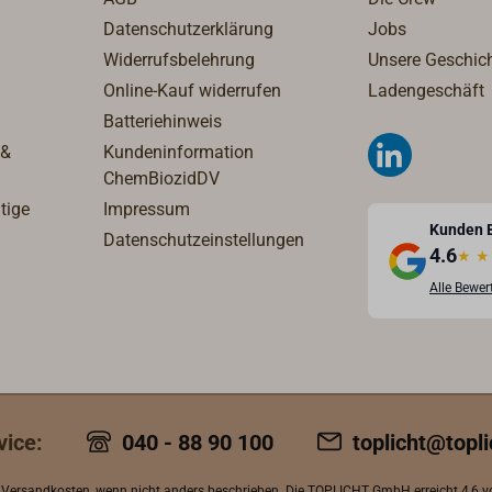
Datenschutzerklärung
Jobs
Widerrufsbelehrung
Unsere Geschic
Online-Kauf widerrufen
Ladengeschäft
Batteriehinweis
 &
Kundeninformation
ChemBiozidDV
tige
Impressum
Kunden 
Datenschutzeinstellungen
4.6
★
★
Alle Bewe
vice:
040 - 88 90 100
toplicht@topli
.
Versandkosten
, wenn nicht anders beschrieben. Die TOPLICHT GmbH erreicht
4,6 