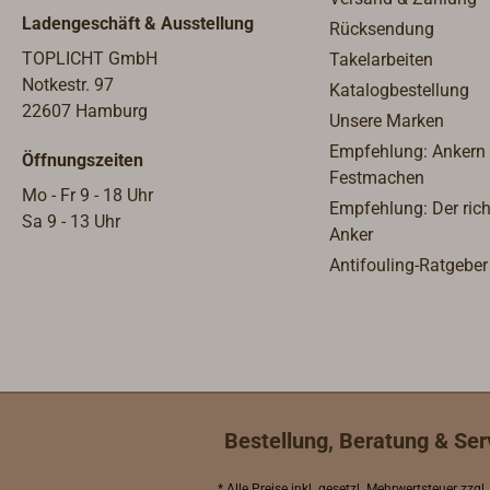
BOX und BOXS sind
Ladengeschäft & Ausstellung
Rücksendung
standardmäßig für Decksstärken
bis 25 mm und für einen
TOPLICHT GmbH
Takelarbeiten
entsprechenden Lochausschnitt
Notkestr. 97
Katalogbestellung
ausgelegt. Die Fixierung
22607 Hamburg
Unsere Marken
geschieht hier durch einen
Empfehlung: Ankern
Öffnungszeiten
weißen Kunststoffflansch mit
Festmachen
Außengewinde, der von innen in
Mo - Fr 9 - 18 Uhr
Empfehlung: Der rich
ein Innengewinde am
Sa 9 - 13 Uhr
Anker
Luftdurchgang der Box
Antifouling-Ratgeber
eingeschraubt wird. Da das
Flanschgewinde nur ca. 30 mm
lang ist, ist diese Montageweise
bei stärkeren Decks nicht
anwendbar. In solchen Fällen
wird der Adapterflansch
benötigt:Er wird von unten an die
Bestellung, Beratung & Ser
Passung der Doradebox geführt
und mit dem Kunststoffflansch
* Alle Preise inkl.
gesetzl. Mehrwertsteuer
zzgl