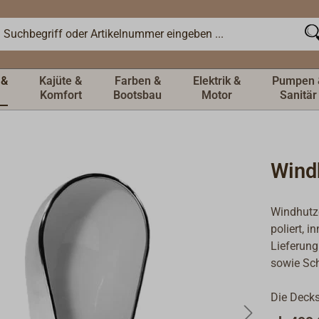
 &
Kajüte &
Farben &
Elektrik &
Pumpen 
Komfort
Bootsbau
Motor
Sanitär
Wind
Windhutze
poliert, i
Lieferung
sowie Sc
Die Decks