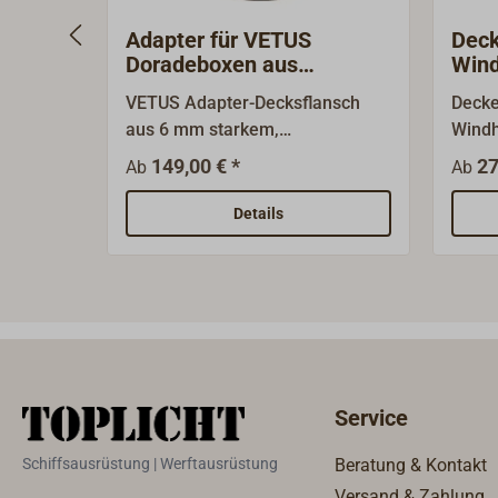
Adapter für VETUS
Deck
Doradeboxen aus
Wind
Edelstahl
VETUS Adapter-Decksflansch
Decke
aus 6 mm starkem,
Windh
hochglanzpoliertem Edelstahl
versc
149,00 € *
27
Ab
Ab
(AISI 316) mit vier Bohrungen Ø
polie
5,2 mm.Bei Decksstärken über
Oberf
Details
25 mm, z. B. bei klassischen
Holzdecks oder mehrschichtigen
Decks, sowie auch bei eventuell
schon vorhandenen nicht
kompatiblen Lochausschnitten
im Deck, bietet der Flansch-
Adapter eine funktionale Lösung
Service
zur Montage der VETUS-
Doradeboxen aus Edelstahl.Die
Schiffsausrüstung | Werftausrüstung
Beratung & Kontakt
VETUS-Doradeboxen vom Typ
Versand & Zahlung