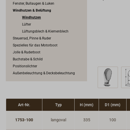
Fenster, Bullaugen & Luken
Windhutzen & Belüftung
Windhutzen
Lüfter
Lüftungsblech & Kiemenblech
Steuerrad, Pinne & Ruder
Spezielles für das Motorboot
Jolle & Ruderboot
Buchstabe & Schild
Positionslichter
Außenbeleuchtung & Decksbeleuchtung
Art-Nr.
Typ
H (mm)
D1 (mm)
1753-100
langoval
335
100