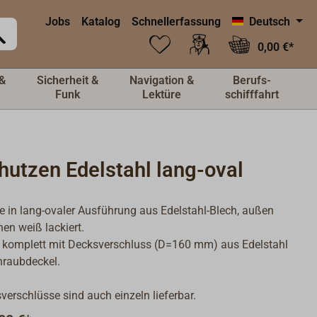
Jobs
Katalog
Schnellerfassung
Deutsch
0,00 €*
&
Sicherheit &
Navigation &
Berufs-
Funk
Lektüre
schifffahrt
hutzen Edelstahl lang-oval
 in lang-ovaler Ausführung aus Edelstahl-Blech, außen
nnen weiß lackiert.
 komplett mit Decksverschluss (D=160 mm) aus Edelstahl
hraubdeckel.
verschlüsse sind auch einzeln lieferbar.