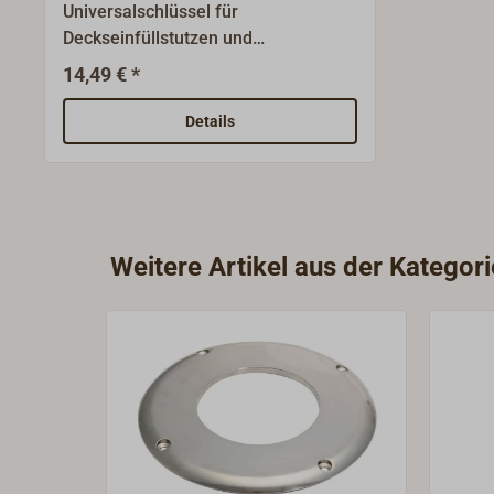
Universalschlüssel für
Deckseinfüllstutzen und
Tankverschluss.Variabler
14,49 € *
Federbügel für Zweiloch -
Verschluss.Aus Rundmaterial
Details
5mm.Für Lochabstand 20mm -
110mm.
Weitere Artikel aus der Kategor