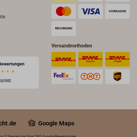
hte
Versandmethoden
Bewertungen
★
★
★
rtungen
cht.de
Google Maps
von 5 Sternen bei über 200 Google-Bewertungen