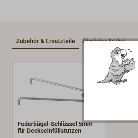
Zubehör & Ersatzteile
Ähnliche Artikel
Federbügel-Schlüssel 5mm
für Deckseinfüllstutzen