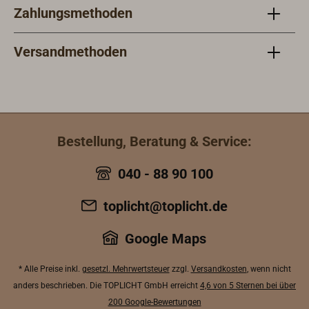
Zahlungsmethoden
7266
Spre
5903
Versandmethoden
40, 
Spre
Fede
16, 
7128
Bestellung, Beratung & Service:
#8:(
Schr
040 - 88 90 100
Schr
Pall
toplicht@toplicht.de
Kuge
Buch
Google Maps
5906
Spre
* Alle Preise inkl.
gesetzl. Mehrwertsteuer
zzgl.
Versandkosten
, wenn nicht
(für
anders beschrieben. Die TOPLICHT GmbH erreicht
4,6 von 5 Sternen bei über
7133
200 Google-Bewertungen