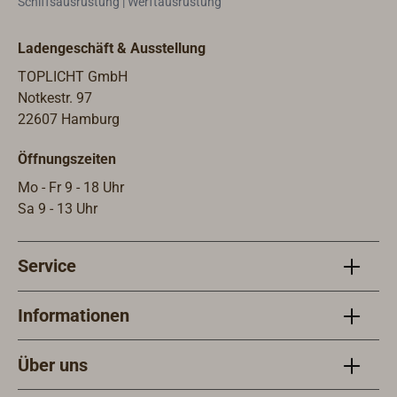
Schiffsausrüstung | Werftausrüstung
den 
Ersat
Ladengeschäft & Ausstellung
welch
Ihre 
TOPLICHT GmbH
Anle
Notkestr. 97
des 
22607 Hamburg
auf 
Öffnungszeiten
Info
Kuns
Mo - Fr 9 - 18 Uhr
Spri
Sa 9 - 13 Uhr
Wins
Sie u
Service
unten
Kits:
40ST
Informationen
M6x1
5335
Über uns
5334
7249