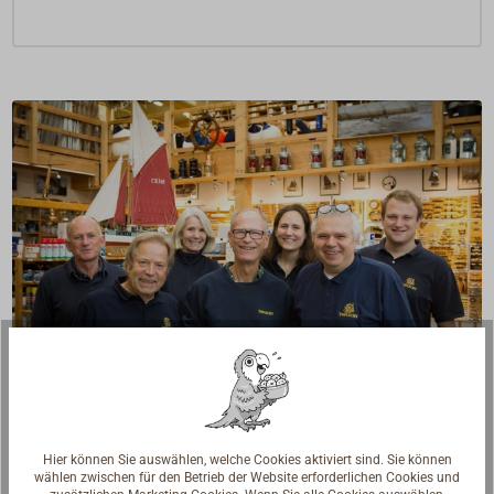
Fragen zum Artikel?
Hier können Sie auswählen, welche Cookies aktiviert sind. Sie können
Reden Sie mit Handwerkern, Bootsbauern und
wählen zwischen für den Betrieb der Website erforderlichen Cookies und
Seglerinnen. Wir verstehen Ihre Fragen und geben die