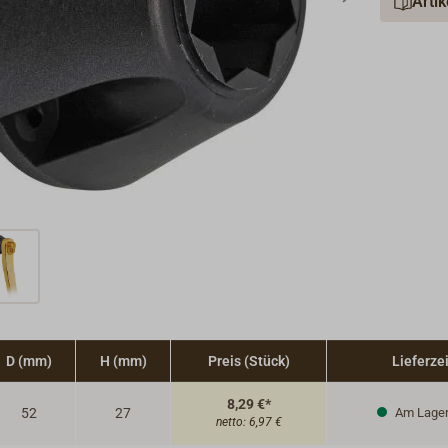
Arti
D (mm)
H (mm)
Preis (Stück)
Lieferzei
8,29 €*
52
27
Am Lage
netto:
6,97 €