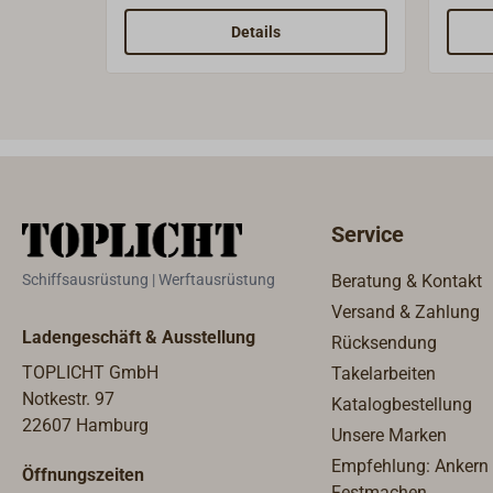
nach Modell und Baujahr. In der
alte F
unten stehenden Tabelle finden
beweg
Details
Sie den passenden Ring für Ihre
Zahnr
Andersen Winsch.
sollt
gefet
Palle
Spren
tausc
vorzu
Service
Winsc
Leben
Schiffsausrüstung | Werftausrüstung
Beratung & Kontakt
ANDER
Versand & Zahlung
Ersatz
Ladengeschäft & Ausstellung
Rücksendung
Versc
Um fe
TOPLICHT GmbH
Takelarbeiten
Ersatz
Notkestr. 97
Katalogbestellung
Winsch
22607 Hamburg
Unsere Marken
Anlei
Empfehlung: Ankern
Öffnungszeiten
Fests
Festmachen