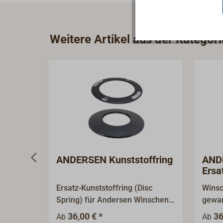
Weitere Artikel aus der Kategor
ANDERSEN Kunststoffring
ANDE
Ersa
Ersatz-Kunststoffring (Disc
Winsc
Spring) für Andersen Winschen.
gewar
Die Größe der Ringe variiert ja
Trom
36,00 € *
36
Ab
Ab