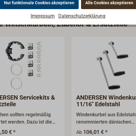
Nur funktionale Cookies akzeptieren
Alle Cookies akzeptieren
Impressum
Datenschutzerklärung
ie Winschkurbeln, Zubehör & Ersatzteile
RSEN Servicekits &
ANDERSEN Windenkur
tzteile
11/16" Edelstahl
hen sollten regelmäßig
Windenkurbel aus Edelstah
tet werden. Dazu ist die
renommierten dänischen
mel abzunehmen und das
Windenherstellers
,50 € *
106,01 € *
Ab