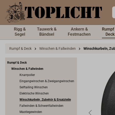
inhalt springen
Rigg &
Tauwerk &
Ankern &
Rumpf
Segel
Bändsel
Festmachen
Deck
Rumpf & Deck
Winschen & Fallwinden
Winschkurbeln, Zub
Rumpf & Deck
Winschen & Fallwinden
Knarrpoller
Eingangwinschen & Zweigangwinschen
Selftailing Winschen
Elektrische Winschen
Winschkurbeln, Zubehör & Ersatzteile
Fallwinden & Schwertfallwinden
Mastlegewinden