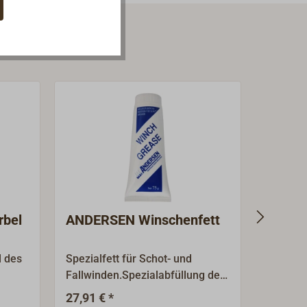
bel
ANDERSEN Winschenfett
EASYS
faltba
l des
Spezialfett für Schot- und
"Flipper
Fallwinden.Spezialabfüllung des
Winschk
Markenherstellers ANDERSEN,
Herstell
27,91 € *
224,
Ab