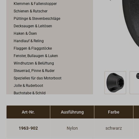
Klemmen & Fallenstopper
Schienen & Rutscher
Püttinge & Stevenbeschläge
Decksaugen & Leitösen
Haken & Ösen
Handlauf & Reling
Flaggen & Flaggstöcke
Fenster, Bullaugen & Luken
Windhutzen & Belüftung
Steuerrad, Pinne & Ruder
Spezielles für das Motorboot
Jolle & Ruderboot
Buchstabe & Schild
Positionslichter
Außenbeleuchtung & Decksbeleuchtung
Art-Nr.
Ausführung
Farbe
1963-902
Nylon
schwarz