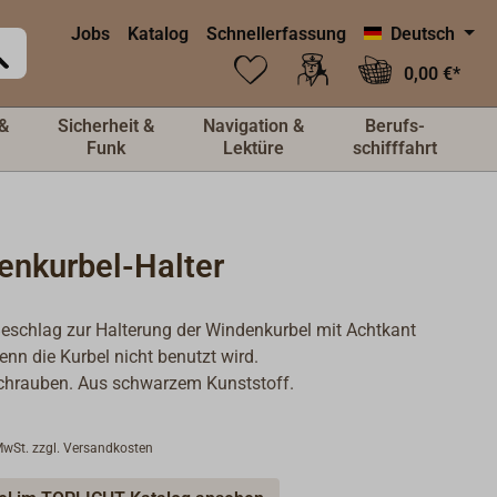
Jobs
Katalog
Schnellerfassung
Deutsch
0,00 €*
&
Sicherheit &
Navigation &
Berufs-
Funk
Lektüre
schifffahrt
enkurbel-Halter
 Beschlag zur Halterung der Windenkurbel mit Achtkant
enn die Kurbel nicht benutzt wird.
hrauben. Aus schwarzem Kunststoff.
 MwSt. zzgl. Versandkosten