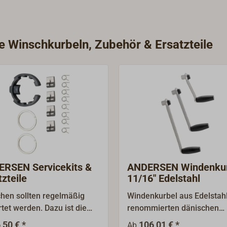
ie Winschkurbeln, Zubehör & Ersatzteile
RSEN Servicekits &
ANDERSEN Windenkur
tzteile
11/16" Edelstahl
hen sollten regelmäßig
Windenkurbel aus Edelstah
tet werden. Dazu ist die
renommierten dänischen
mel abzunehmen und das
Windenherstellers
,50 € *
106,01 € *
Ab