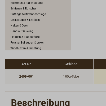
Klemmen & Fallenstopper
Schienen & Rutscher
Püttinge & Stevenbeschläge
Decksaugen & Leitösen
Haken & Ösen
Handlauf & Reling
Flaggen & Flaggstöcke
Fenster, Bullaugen & Luken
Windhutzen & Belüftung
Steuerrad, Pinne & Ruder
Spezielles für das Motorboot
Art-Nr.
Gebinde
Jolle & Ruderboot
Buchstabe & Schild
2409-001
100g-Tube
Positionslichter
Außenbeleuchtung & Decksbeleuchtung
Beschreibung