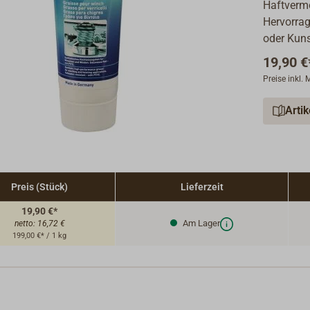
Haftvermö
Hervorrag
oder Kuns
19,90 €
Preise inkl.
Arti
Preis (Stück)
Lieferzeit
19,90 €*
Am Lager
netto:
16,72 €
199,00 €* / 1 kg