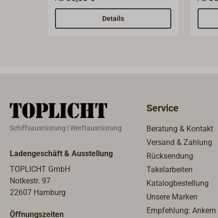
nach Modell und Baujahr. In der
alte F
unten stehenden Tabelle finden
beweg
Details
Sie den passenden Ring für Ihre
Zahnr
Andersen Winsch.
sollt
gefet
Palle
Spren
tausc
vorzu
Service
Winsc
Leben
Schiffsausrüstung | Werftausrüstung
Beratung & Kontakt
ANDER
Versand & Zahlung
Ersatz
Ladengeschäft & Ausstellung
Rücksendung
Versc
Um fe
TOPLICHT GmbH
Takelarbeiten
Ersatz
Notkestr. 97
Katalogbestellung
Winsch
22607 Hamburg
Unsere Marken
Anlei
Empfehlung: Ankern
Öffnungszeiten
Fests