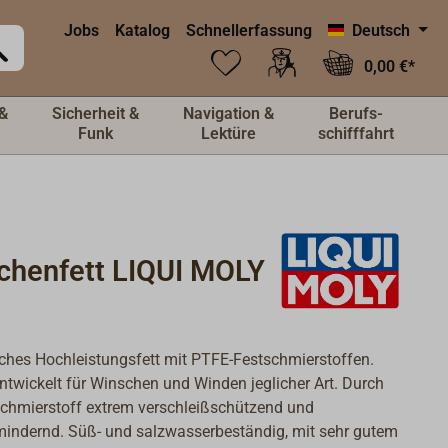
Jobs
Katalog
Schnellerfassung
Deutsch
0,00 €*
&
Sicherheit &
Navigation &
Berufs-
Funk
Lektüre
schifffahrt
chenfett LIQUI MOLY
ches Hochleistungsfett mit PTFE-Festschmierstoffen.
entwickelt für Winschen und Winden jeglicher Art. Durch
chmierstoff extrem verschleißschützend und
indernd. Süß- und salzwasserbeständig, mit sehr gutem