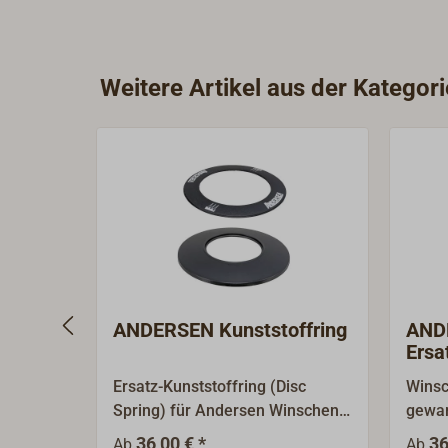
Weitere Artikel aus der Kategor
ANDERSEN Kunststoffring
ANDE
Ersa
Ersatz-Kunststoffring (Disc
Winsc
Spring) für Andersen Winschen.
gewar
Die Größe der Ringe variiert ja
Trom
36,00 € *
36
Ab
Ab