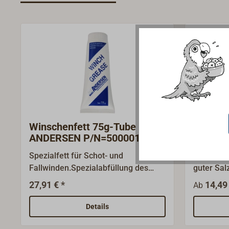
Winschenfett 75g-Tube
TOP200
ANDERSEN P/N=500001
Winsch
Fett
Spezialfett für Schot- und
Weiches, 
Fallwinden.Spezialabfüllung des
guter Sal
Markenherstellers ANDERSEN,
Walkbest
27,91 € *
14,49 
Ab
besonders für ANDERSEN-Winschen
Druckauf
empfohlen.Tube à 75g.
harzend.
Details