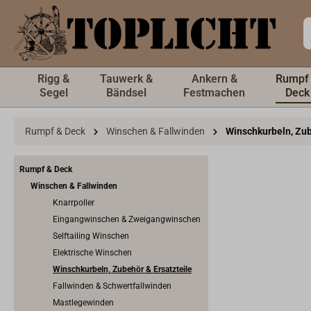
inhalt springen
Rigg &
Tauwerk &
Ankern &
Rumpf
Segel
Bändsel
Festmachen
Deck
Rumpf & Deck
Winschen & Fallwinden
Winschkurbeln, Zub
Rumpf & Deck
Winschen & Fallwinden
Knarrpoller
Eingangwinschen & Zweigangwinschen
Selftailing Winschen
Elektrische Winschen
Winschkurbeln, Zubehör & Ersatzteile
Fallwinden & Schwertfallwinden
Mastlegewinden