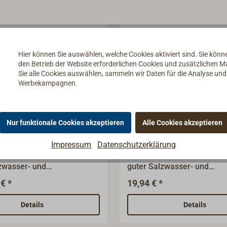
Hier können Sie auswählen, welche Cookies aktiviert sind. Sie kön
den Betrieb der Website erforderlichen Cookies und zusätzlichen 
Sie alle Cookies auswählen, sammeln wir Daten für die Analyse un
Werbekampagnen.
Nur funktionale Cookies akzeptieren
Alle Cookies akzeptieren
0 500g-Tube
TOP2000 500ml-Spra
en/Super-Longtime-
Super-Longtime-Fett
Impressum
Datenschutzerklärung
haftfähiges Spezialfett mit
Weiches, haftfähiges Spezia
zwasser- und
guter Salzwasser- und
ändigkeit sowie hohem
Walkbeständigkeit sowie 
€ *
19,94 € *
nahmevermögen.Nicht
Druckaufnahmevermögen. 
harzend.
Details
Details