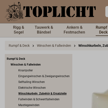
inhalt springen
Rigg &
Tauwerk &
Ankern &
Rumpf
Segel
Bändsel
Festmachen
Deck
Rumpf & Deck
Winschen & Fallwinden
Winschkurbeln, Zub
Rumpf & Deck
Winschen & Fallwinden
Knarrpoller
Eingangwinschen & Zweigangwinschen
Selftailing Winschen
Elektrische Winschen
Winschkurbeln, Zubehör & Ersatzteile
Fallwinden & Schwertfallwinden
Mastlegewinden