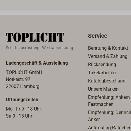
gefet
Palle
Spren
tausc
vorzu
Service
Winsc
Leben
Schiffsausrüstung | Werftausrüstung
Beratung & Kontakt
ANDER
Versand & Zahlung
Ersatz
Ladengeschäft & Ausstellung
Rücksendung
Versc
Um fe
TOPLICHT GmbH
Takelarbeiten
Ersatz
Notkestr. 97
Katalogbestellung
Winsch
22607 Hamburg
Unsere Marken
Anlei
Empfehlung: Ankern
Öffnungszeiten
Fests
Festmachen
Winsc
Mo - Fr 9 - 18 Uhr
Empfehlung: Der rich
Seite
Sa 9 - 13 Uhr
Anker
Infor
Antifouling-Ratgeber
Kunst