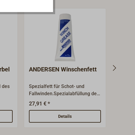
bel
ANDERSEN Winschenfett
EASYS
faltba
l des
Spezialfett für Schot- und
"Flipper
Fallwinden.Spezialabfüllung des
Winschk
Markenherstellers ANDERSEN,
Herstell
27,91 € *
224,
Ab
hl-
besonders für ANDERSEN-
easysea
warzem
Winschen empfohlen.Tube à
zusamm
Details
75g.
Kurbel 
ung.
genomm