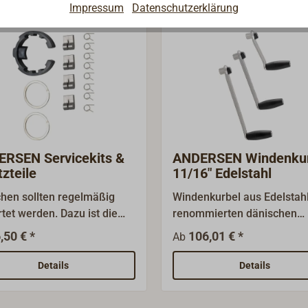
Impressum
Datenschutzerklärung
RSEN Servicekits &
ANDERSEN Windenkur
tzteile
11/16" Edelstahl
hen sollten regelmäßig
Windenkurbel aus Edelstah
tet werden. Dazu ist die
renommierten dänischen
mel abzunehmen und das
Windenherstellers
,50 € *
106,01 € *
Ab
ett zu entfernen. Die
ANDERSEN.Flacher Edelsta
lichen Teile wie
Korpus mit kräftigem sch
Details
Details
äder, Achsen und Klinken
Kunststoffgriff.Standard
en wieder mit Winschenfett
Achtkant 11/16" mit Sicher