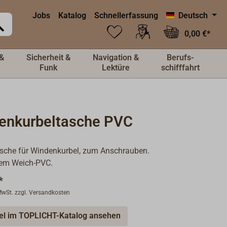
Jobs
Katalog
Schnellerfassung
Deutsch
0,00 €*
&
Sicherheit &
Navigation &
Berufs-
Funk
Lektüre
schifffahrt
enkurbeltasche PVC
asche für Windenkurbel, zum Anschrauben.
em Weich-PVC.
*
 MwSt. zzgl. Versandkosten
kel im TOPLICHT-Katalog ansehen