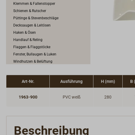
Klemmen & Fallenstopper
Schienen & Rutscher
Püttinge & Stevenbeschläge
Decksaugen & Leitösen
Haken & Ösen
Handlauf & Reling
Flaggen & Flaggstöcke
Fenster, Bullaugen & Luken
Windhutzen & Belüftung
Steuerrad, Pinne & Ruder
Spezielles für das Motorboot
Art-Nr.
Ausführung
H (mm)
B 
Jolle & Ruderboot
Buchstabe & Schild
1963-900
PVC weiß
280
Positionslichter
Außenbeleuchtung & Decksbeleuchtung
Beschreibung