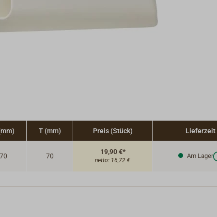
(mm)
T (mm)
Preis (Stück)
Lieferzeit
19,90 €*
70
70
Am Lager
netto:
16,72 €