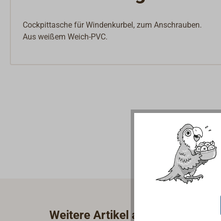
Cockpittasche für Windenkurbel, zum Anschrauben.
Aus weißem Weich-PVC.
Weitere Artikel aus der Kategor