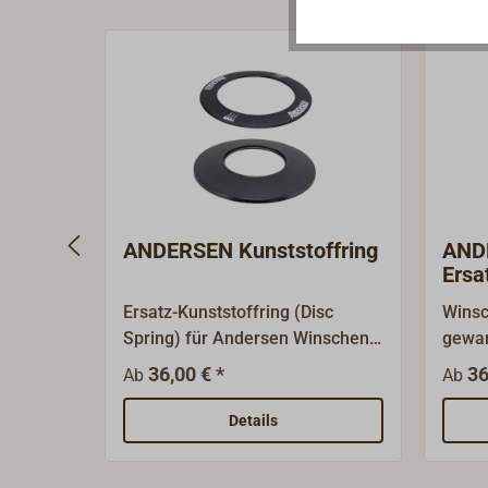
ANDERSEN Kunststoffring
ANDE
Ersa
Ersatz-Kunststoffring (Disc
Winsc
Spring) für Andersen Winschen.
gewar
Die Größe der Ringe variiert ja
Trom
36,00 € *
36
Ab
Ab
nach Modell und Baujahr. In der
alte F
unten stehenden Tabelle finden
beweg
Details
Sie den passenden Ring für Ihre
Zahnr
Andersen Winsch.
sollt