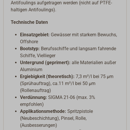
Antifoulings aufgetragen werden (nicht auf PTFE-
haltigen Antifoulings).
Technische Daten
Einsatzgebiet:
Gewässer mit starkem Bewuchs,
Offshore
Bootstyp:
Berufsschiffe und langsam fahrende
Schiffe, Viellieger
Untergrund (geprimert):
alle Materialien außer
Aluminium
Ergiebigkeit (theoretisch):
7,3 m²/l bei 75 µm
(Sprühauftrag), ca.11
m²/l bei 50 µm
(Rollenauftrag)
Verdünnung:
SIGMA 21-06 (max. 3%
empfohlen)
Applikationsmethode:
Spritzpistole
(Neubeschichtung), Pinsel, Rolle,
(Ausbesserungen)