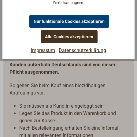
Werbekampagnen.
Biozidprodukt: wichtige Hinweise zum
Onlinekauf
Beim Kauf von biozidhaltigen Antifoulings
besteht für
Nur funktionale Cookies akzeptieren
Privatpersonen mit deutscher Lieferadresse
nach
ChemBiozid-DV (Verordnung (EU) Nr. 528/2012) die
Alle Cookies akzeptieren
Pflicht, vor Kaufabschluss ein einmaliges,
telefonisches Abgabegespräch zu führen. Das gilt
Impressum
Datenschutzerklärung
auch für Onlinekäufe.
Gewerbliche Kunden und
Kunden außerhalb Deutschlands sind von dieser
Pflicht ausgenommen.
So gehen Sie beim Kauf eines biozidhaltigen
Antifoulings vor:
Sie müssen als Kund:in eingeloggt sein
Legen Sie das Produkt in den Warenkorb und
gehen zur Kasse
Nach Bestelleingang erhalten Sie eine Infomail
mit allen relevanten Informationen