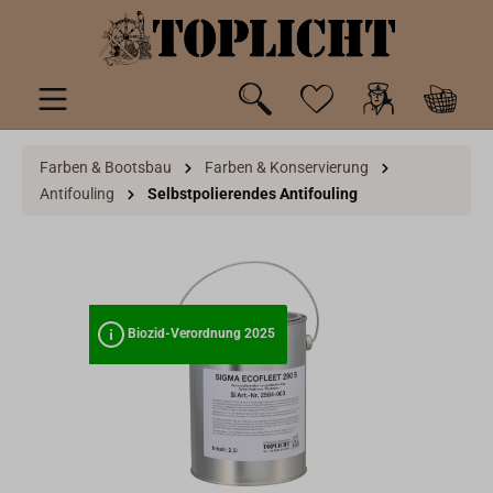
inhalt springen
Farben & Bootsbau
Farben & Konservierung
Antifouling
Selbstpolierendes Antifouling
Biozid-Verordnung 2025
Biozid-Verordnung 2025