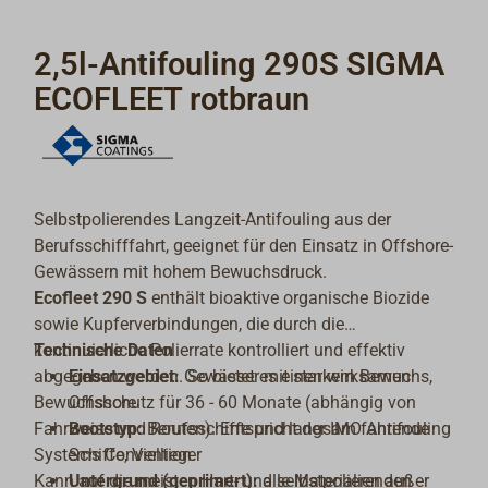
2,5l-Antifouling 290S SIGMA
ECOFLEET rotbraun
Selbstpolierendes Langzeit-Antifouling aus der
Berufsschifffahrt, geeignet für den Einsatz in Offshore-
Gewässern mit hohem Bewuchsdruck.
Ecofleet 290 S
enthält bioaktive organische Biozide
sowie Kupferverbindungen, die durch die
kontinuierliche Polierrate kontrolliert und effektiv
Technische Daten
abgegeben werden. So bietet es einen wirksamen
Einsatzgebiet:
Gewässer mit starkem Bewuchs,
Bewuchsschutz für 36 - 60 Monate (abhängig von
Offshore
Fahrweise und Routen). Entspricht der IMO Antifouling
Bootstyp:
Berufsschiffe und langsam fahrende
Systems Convention.
Schiffe, Viellieger
Kann auf die meisten Hart- und selbstpolierenden
Untergrund (geprimert):
alle Materialien außer