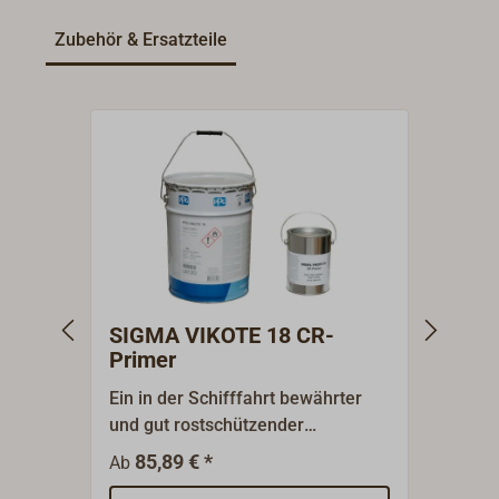
Zubehör & Ersatzteile
SIGMA VIKOTE 18 CR-
SIGM
Primer
Ein in der Schifffahrt bewährter
Spezi
und gut rostschützender
aroma
Unterwasserprimer. Diese mit
für di
85,89 € *
35
Ab
Ab
Aluminium pigmentierte
Polyu