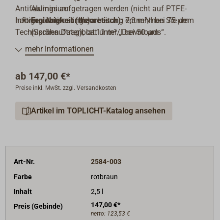
Antifoulings aufgetragen werden (nicht auf PTFE-
Aluminium
haltigen Antifoulings).
Informationen zur Verarbeitung entnehmen Sie dem
Ergiebigkeit (theoretisch):
7,3 m²/l bei 75 µm
Technischen Datenblatt unter „Downloads“.
(Sprühauftrag), ca.11
m²/l bei 50 µm
(Rollenauftrag)
mehr Informationen
Verdünnung:
SIGMA 21-06 (max. 3% empfohlen)
Applikationsmethode:
Spritzpistole
ab
147,00 €*
(Neubeschichtung), Pinsel, Rolle,
Preise inkl. MwSt. zzgl. Versandkosten
(Ausbesserungen)
Trocknungszeiten bei 10°C:
Überstreichbar: nach
Artikel im TOPLICHT-Katalog ansehen
ca. 10 Std.
Standzeit (Zeit zwischen Streichen und
Zuwasserlassen) bei 10°C:
mind. 12 Std.
Art-Nr.
2584-003
Farbe
rotbraun
Inhalt
2,5 l
147,00 €*
Preis (Gebinde)
netto:
123,53 €