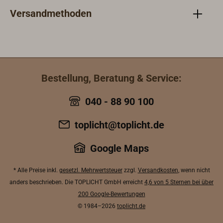
Materialien außer
EPIF
Versandmethoden
AluminiumErgiebigkeit: ca. 10
Verd
m²/lVerdünnung: Nicht empfohlen,
Pinse
max. 2-3 % mit EPIFANES Verdünner
(pro
D-100Applikationsmethode: Pinsel,
Anwe
RolleTrocknungszeiten bei 20°C:
Staub
Bestellung, Beratung & Service:
Staubtrocken: ca. 30 Min.,
über
Überstreichbar: nach ca. 8
(Zei
040 - 88 90 100
StundenStandzeit (Zeit zwischen
Zuwa
Streichen und Zuwasserlassen) bei
6 Mo
toplicht@toplicht.de
20°C: mind. 24 Std. bis 1
Vera
MonatInformationen zur
tech
Google Maps
Verarbeitung entnehmen Sie dem
"Dow
Technischen Datenblatt unter
* Alle Preise inkl.
gesetzl. Mehrwertsteuer
zzgl.
Versandkosten
, wenn nicht
„Downloads“.
anders beschrieben. Die TOPLICHT GmbH erreicht
4,6 von 5 Sternen bei über
200 Google-Bewertungen
© 1984–2026
toplicht.de