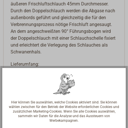
äußeren Frischluftschlauch 45mm Durchmesser.
Durch den Doppelschlauch werden die Abgase nach
außenbords geführt und gleichzeitig die für den
Verbrennungsprozess nötige Frischluft angesaugt.
An dem angeschweißten 90° Führungsbogen wird
der Doppelschlauch mit einer Schlauchschelle fixiert
und erleichtert die Verlegung des Schlauches als
Schwanenhals.
Lieferumfang:
1x Borddurchführung
1x Dichtung
4x Linsenkopfschrauben 5x40 mm, Muttern,
Scheiben
1x Schlauchschelle 32-50 mm
Hier können Sie auswählen, welche Cookies aktiviert sind. Sie können
wählen zwischen für den Betrieb der Website erforderlichen Cookies und
zusätzlichen Marketing-Cookies. Wenn Sie alle Cookies auswählen,
sammeln wir Daten für die Analyse und das Aussteuern von
Werbekampagnen.