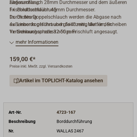
Abgasschlauch 28mm Durchmesser und dem äußeren
Lieferumfang:
Frischluftschlauch 45mm Durchmesser.
1x Borddurchführung
Durch den Doppelschlauch werden die Abgase nach
1x Dichtung
außenbords geführt und gleichzeitig die für den
4x Linsenkopfschrauben 5x40 mm, Muttern, Scheiben
Verbrennungsprozess nötige Frischluft angesaugt.
1x Schlauchschelle 32-50 mm
An dem angeschweißten 90° Führungsbogen wird der
mehr Informationen
Doppelschlauch mit einer Schlauchschelle fixiert und
erleichtert die Verlegung des Schlauches als
159,00 €*
Schwanenhals.
Preise inkl. MwSt. zzgl. Versandkosten
Artikel im TOPLICHT-Katalog ansehen
Art-Nr.
4723-167
Beschreibung
Borddurchführung
Nr.
WALLAS 2467