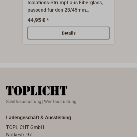
Isolations-Strumpf aus Fiberglass,
Scho
passend für den 28/45mm
Warm
Doppelschlauch.
Heiz
44,95 € *
3
Ab
Insta
zusa
Details
die 
www.
Schiffsausrüstung | Werftausrüstung
Ladengeschäft & Ausstellung
TOPLICHT GmbH
Notkestr. 97