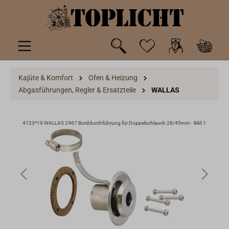
inhalt springen
Kajüte & Komfort
Ofen & Heizung
Abgasführungen, Regler & Ersatzteile
WALLAS
ld 3
4723*19 WALLAS 2467 Borddurchführung für Doppelschlauch 28/45mm - Bild 1
472