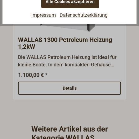
Alle Cookies akzeptieren
Impressum
Datenschutzerklärung
WALLAS 1300 Petroleum Heizung
1,2kW
Die WALLAS Petroleum Heizung ist ideal für
kleine Boote. In dem kompakten Gehäuse
sind eine Kraftstoffpumpe, ein elektrischer
1.100,00 € *
Schalter sowie ein Warmluftauslassgitter
verbaut. Die Umgebungsluft dringt von unten
Details
in das Gehäuse ein, wird dort erwärmt und
durch das Auslassgitter zurück in den Raum
geblasen.An einen 1,55 m langen
Tankschlauch kann ein passender Kanister
direkt angeschlossen werden. Es muss kein
Weitere Artikel aus der
extra Tank installiert werden.Ein eingebauter
Kategorie WALLAS