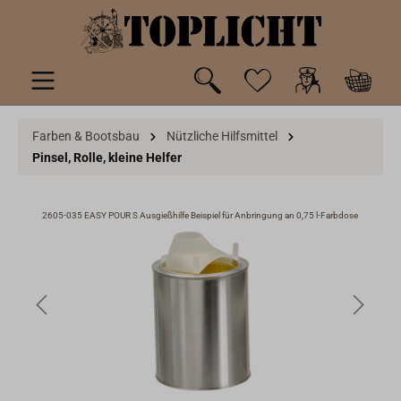
inhalt springen
Farben & Bootsbau
Nützliche Hilfsmittel
Pinsel, Rolle, kleine Helfer
üllen
2605-035 EASY POUR S Ausgießhilfe Beispiel für Anbringung an 0,75 l-Farbdose