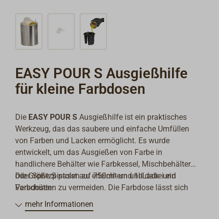
EASY POUR S Ausgießhilfe
für kleine Farbdosen
Die
EASY POUR S
Ausgießhilfe ist ein praktisches
Werkzeug, das das saubere und einfache Umfüllen
von Farben und Lacken ermöglicht.
Es wurde
entwickelt, um das Ausgießen von Farbe in
handlichere Behälter wie Farbkessel, Mischbehälter
oder Spritzpistolen zu erleichtern und dabei ein
Die Größe S passt auf 750ml- und 1l-Lack- und
Verschütten zu vermeiden. Die Farbdose lässt sich
Farbdosen.
darum problemlos wieder luftdicht verschließen, ohne
mehr Informationen
dass die Farbe verunreinigt wird oder eintrocknet. Der