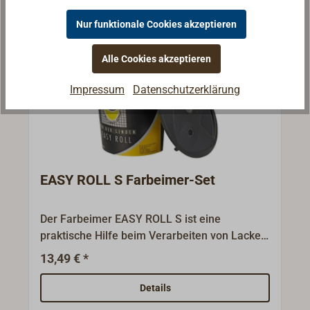
Nur funktionale Cookies akzeptieren
Alle Cookies akzeptieren
Impressum
Datenschutzerklärung
EASY ROLL S Farbeimer-Set
Der Farbeimer EASY ROLL S ist eine
praktische Hilfe beim Verarbeiten von Lacken
und Farben mit Pinsel und Rolle. Die vertikale
13,49 € *
Rollfläche auf der Becherinnenseite
verhindert ein unkontrolliertes Verschütten
Details
des Inhalts, was bei flachen Farbwannen oft