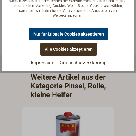
wählen zwischen für den Betrieb der Website erforderlichen Cookies und
Reden Sie mit Handwerkern, Bootsbauern und
zusätzlichen Marketing-Cookies. Wenn Sie alle Cookies auswählen,
Seglerinnen. Wir verstehen Ihre Fragen und geben die
sammeln wir Daten für die Analyse und das Aussteuern von
Werbekampagnen.
passende Antwort.
Experten kontaktieren
Nur funktionale Cookies akzeptieren
Alle Cookies akzeptieren
Impressum
Datenschutzerklärung
Weitere Artikel aus der
Kategorie Pinsel, Rolle,
kleine Helfer