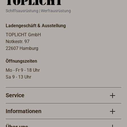
verun
Der 
Schiffsausrüstung | Werftausrüstung
einge
750m
Ladengeschäft & Ausstellung
TOPLICHT GmbH
Notkestr. 97
22607 Hamburg
Öffnungszeiten
Mo - Fr 9 - 18 Uhr
Sa 9 - 13 Uhr
Service
Informationen
Über uns