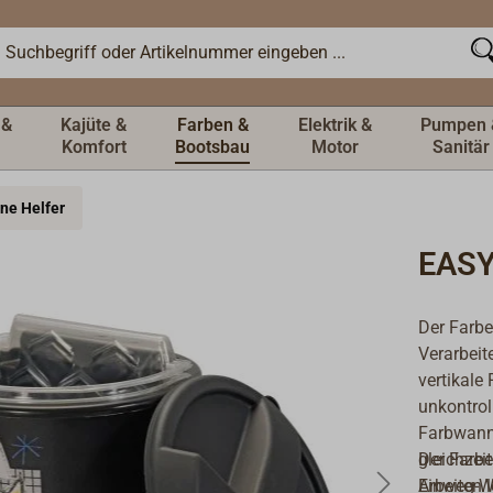
 &
Kajüte &
Farben &
Elektrik &
Pumpen 
Komfort
Bootsbau
Motor
Sanitär
ine Helfer
EASY
Der Farb
Verarbeit
vertikale
unkontrol
Farbwanne
gleichzei
Der Farb
Arbeiten 
Einweg-W