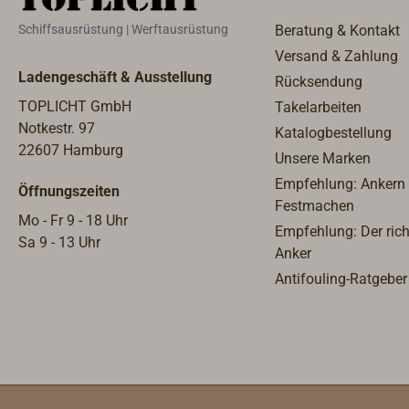
die F
Schiffsausrüstung | Werftausrüstung
Beratung & Kontakt
eintr
Versand & Zahlung
einfa
Ladengeschäft & Ausstellung
Rücksendung
passt
und F
TOPLICHT GmbH
Takelarbeiten
Notkestr. 97
Katalogbestellung
22607 Hamburg
Unsere Marken
Empfehlung: Ankern
Öffnungszeiten
Festmachen
Mo - Fr 9 - 18 Uhr
Empfehlung: Der rich
Sa 9 - 13 Uhr
Anker
Antifouling-Ratgeber