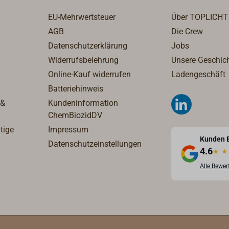
arbe verunreinigt wird oder
anheften.
EU-Mehrwertsteuer
Über TOPLICHT
ocknet. Der Aufsatz wird
AGB
Die Crew
ch eingeklickt. Die Größe S
Datenschutzerklärung
Jobs
 auf 750ml- und 1l-Lack-
arbdosen.
Widerrufsbelehrung
Unsere Geschic
Online-Kauf widerrufen
Ladengeschäft
Batteriehinweis
 &
Kundeninformation
ChemBiozidDV
tige
Impressum
Kunden 
Datenschutzeinstellungen
4.6
★
★
Alle Bewe