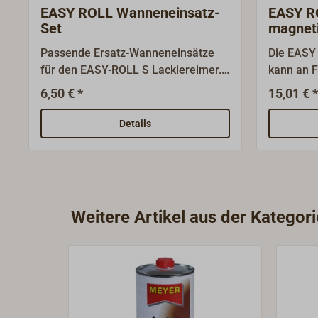
EASY ROLL Wanneneinsatz-
EASY RO
Set
magnet
Passende Ersatz-Wanneneinsätze
Die EASY
für den EASY-ROLL S Lackiereimer.
kann an 
Die Einsätze halten den Lackiereimer
befestigt
6,50 € *
15,01 € *
während der Arbeit sauber und
dass Werk
können nach Gebrauch entsorgt
Malerspac
Details
werden. In einem Set sind drei
Gebinde u
Wanneneinsätze enthalten. Material:
besteht 
recycelter Kunststoff.
Kunststof
einen Mag
wie ein C
Weitere Artikel aus der Kategorie
Farbwann
ROLL Ausr