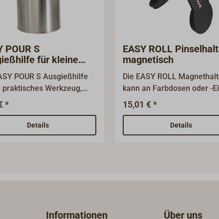
Y POUR S
EASY ROLL Pinselhalt
ießhilfe für kleine
magnetisch
dosen
ASY POUR S Ausgießhilfe
Die EASY ROLL Magnethalt
in praktisches Werkzeug,
kann an Farbdosen oder -E
as saubere und einfache
befestigt werden und verhi
€ *
15,01 € *
len von Farben und Lacken
dass Werkzeuge wie Pinsel
licht. Es wurde entwickelt,
Malerspachtel in Lack oder
Details
Details
s Ausgießen von Farbe in
im Gebinde untergehen. Di
ichere Behälter wie
Halterung besteht aus
essel, Mischbehälter oder
schwarzem, gummierten
zpistolen zu erleichtern und
Kunststoff und hat an den
 ein Verschütten zu
je einen Magneten. So lässt
iden. Die Farbdose lässt
sich wie ein Clip an den Ra
darum problemlos wieder
Farbwannen oder -eimern (
Informationen
Über uns
icht verschließen, ohne dass
EASY ROLL Ausrolleimer)