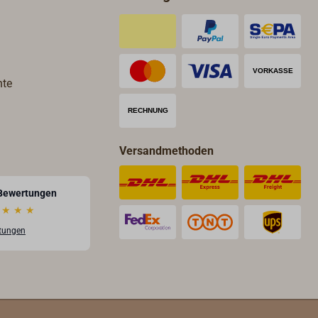
hte
Versandmethoden
Bewertungen
★
★
★
rtungen