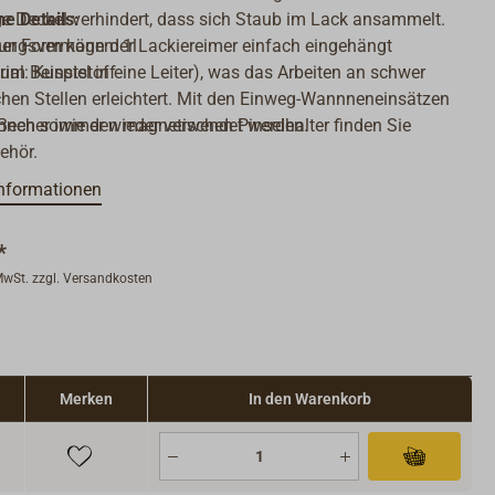
e Deckel verhindert, dass sich Staub im Lack ansammelt.
e Details:
er Form kann der Lackiereimer einfach eingehängt
ungsvermögen: 1l
um Beispiel in eine Leiter), was das Arbeiten an schwer
ial: Kunststoff
hen Stellen erleichtert. Mit den Einweg-Wannneneinsätzen
 Becher immer wieder verwendet werden.
nen sowie den magnetischen Pinselhalter finden Sie
ehör.
nformationen
*
 MwSt. zzgl. Versandkosten
Merken
In den Warenkorb