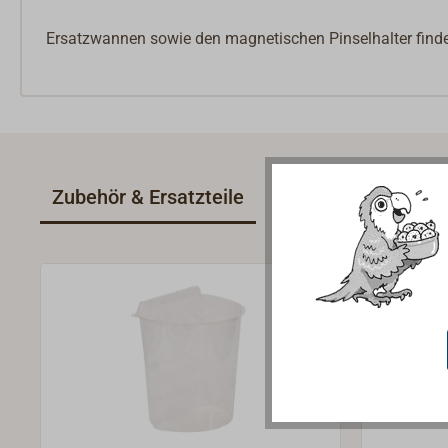
Ersatzwannen sowie den magnetischen Pinselhalter finde
Zubehör & Ersatzteile