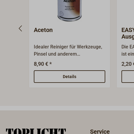
Aceton
EAS
Ausg
Farb
Idealer Reiniger für Werkzeuge,
Die E
Pinsel und anderem
ist e
Arbeitsmaterialien. Reinigt
das d
8,90 € *
2,20 
gründlich und mühelos
Umfül
Verunreinigungen durch Epoxy,
ermög
Details
Polyester und PU. Auch als
um da
Verdünnung vieler Produkte
handl
einsetzbar. Entfettet geschliffene
Farbk
Oberflächen vor dem Lackieren
Sprit
oder Vekleben.
dabei
verme
sich 
Service
luftd