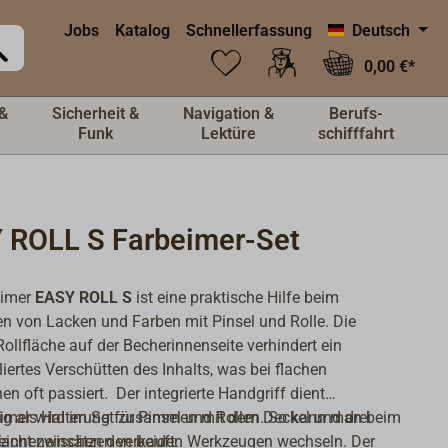
Jobs
Katalog
Schnellerfassung
Deutsch
0,00 €*
&
Sicherheit &
Navigation &
Berufs-
Funk
Lektüre
schifffahrt
 ROLL S Farbeimer-Set
eimer
EASY ROLL S
ist eine praktische Hilfe beim
en von Lacken und Farben mit Pinsel und Rolle. Die
 Rollfläche auf der Becherinnenseite verhindert ein
liertes Verschütten des Inhalts, was bei flachen
n oft passiert. Der integrierte Handgriff dient
tig als Halterung für Pinsel und Rollen. So kann man beim
eimer wird im Set zusammen mit dem Deckel und drei
leicht zwischen den beiden Werkzeugen wechseln. Der
anneneinsätzen verkauft.