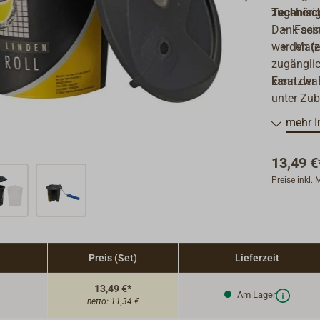
zugehörig
Technisch
Dank sein
Fass
werden (z
Mater
zugänglic
kann der
Ersatzwan
unter Zub
mehr I
13,49 €
Preise inkl.
Preis (Set)
Lieferzeit
13,49 €*
Am Lager
netto:
11,34 €