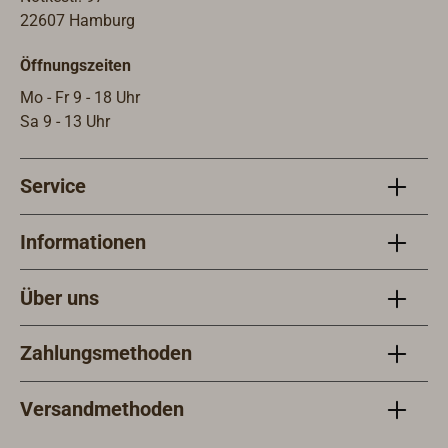
praktischen Kunststoffbeutel inklusive
22607 Hamburg
Strukturrolle und
Verarbeitungsanleitung. Hinweis
Öffnungszeiten
Farbtonkarte: Die abgebildeten Farbtöne
Mo - Fr 9 - 18 Uhr
entsprechen so genau wie möglich den
Sa 9 - 13 Uhr
Originalfarbtönen, Abweichungen sind jedoch
nicht auszuschließen.Technische
DatenAnwendungsbereich: Rutschhemmende
Service
Decksbeschichtung auf AcrylbasisUntergrund:
GFK, Holz, Aluminium und Stahl, sauber,
Informationen
trocken, fettfreiPrimer: empfohlen auf nicht
saugenden Untergründen (z.B. Epoxy-Primer
Über uns
oder EPIFANES MULTI MARINE PRIMER
Art.Nr. 2066-175)Ergiebigkeit: ca. 2 m²/l
(unverdünnt)Verdünnung: Wasser (max.
Zahlungsmethoden
10%)Applikationsmethode: Strukturrolle oder
kurzflorige RolleTrocknungszeiten (bei 20 °C):
Versandmethoden
trocken nach ca. 1 Std., überstreichbar nach
ca. 4–6 Std., belastbar nach ca. 2–