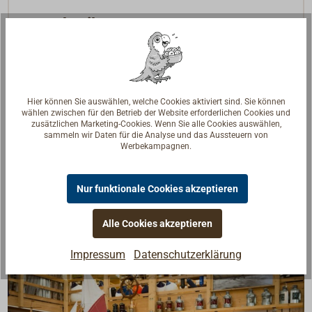
Beschreibung
Einfaches Kombi-Werkzeug zum Aufschlagen der
Nietscheiben auf den Nagel und zum Formen des
Kopfes nach dem Abschneiden.
Hier können Sie auswählen, welche Cookies aktiviert sind. Sie können
Geeignet für kleiner Reparaturen. Für professionelle
wählen zwischen für den Betrieb der Website erforderlichen Cookies und
zusätzlichen Marketing-Cookies. Wenn Sie alle Cookies auswählen,
Anwendung empfehlen wir die Nietenzieher 2291-...
sammeln wir Daten für die Analyse und das Aussteuern von
und die Kopfmacher 2292-...
Werbekampagnen.
Downloads
Nur funktionale Cookies akzeptieren
PDF: Das Nieten mit Kupernägeln
Alle Cookies akzeptieren
Impressum
Datenschutzerklärung