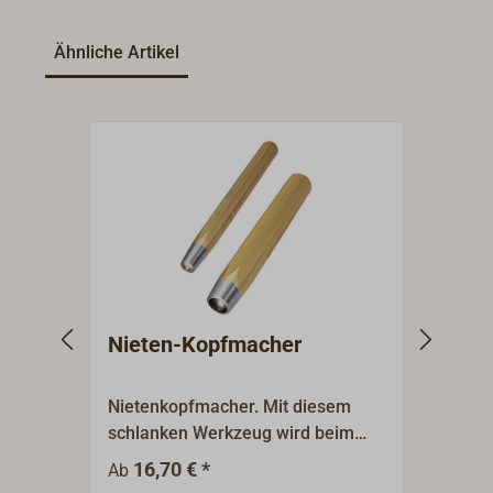
Ähnliche Artikel
Nieten-Kopfmacher
Niet
Nietenkopfmacher. Mit diesem
Niete
schlanken Werkzeug wird beim
(Niet
Vernieten von Holzplanken der
Profi
16,70 € *
16
Ab
Ab
runde Kopf der Kupferniete
Stauc