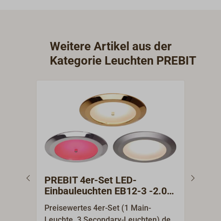
Weitere Artikel aus der
Kategorie Leuchten PREBIT
PREBIT 4er-Set LED-
PRE
Einbauleuchten EB12-3 -2.0
PRE
Main/Secondary
Preisewertes 4er-Set (1 Main-
Abde
Leuchte, 3 Secondary-Leuchten) der
Leuc