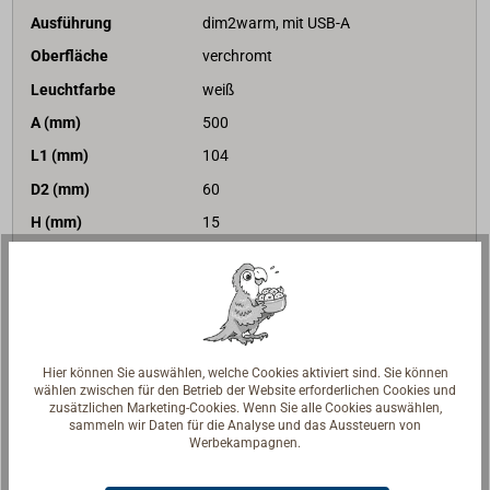
Ausführung
dim2warm, mit USB-A
Oberfläche
verchromt
Leuchtfarbe
weiß
A (mm)
500
L1 (mm)
104
D2 (mm)
60
H (mm)
15
234,50 €*
Preis (Stück)
netto:
197,06 €
Lieferzeit
Am Lager
Merken
Hier können Sie auswählen, welche Cookies aktiviert sind. Sie können
wählen zwischen für den Betrieb der Website erforderlichen Cookies und
In den Warenkorb
zusätzlichen Marketing-Cookies. Wenn Sie alle Cookies auswählen,
sammeln wir Daten für die Analyse und das Aussteuern von
Werbekampagnen.