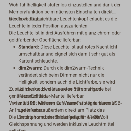
Wohlfühlhelligkeit stufenlos einzustellen und dank der
Memoryfunktion beim nächsten Einschalten direkt
wieder verfügbar.
Der flexibel ausrichtbare Leuchtenkopf erlaubt es die
Leuchte in jeder Position auszurichten.
Die Leuchte ist in drei Ausführen mit glanz-chrom oder
goldfarbender Oberfläche lieferbar:
Standard:
Diese Leuchte ist auf rotes Nachtlicht
umschaltbar und eignet sich damit sehr gut als
Kartentischleuchte.
dim2warm:
Durch die dim2warm-Technik
verändert sich beim Dimmen nicht nur die
Helligkeit, sondern auch die Lichtfarbe, sie wird
Zusätzlich sind zwei Varianten mit von Hand
wärmer und kreiert so eine Stimmung wie bei
genähtem Echtleder-Mantel lieferbar.
Kerzenschein.
Varianten mit weiteren Echtleder-Farbtönen sind auf
mit USB:
Mit dem auf Wunsch integrierbaren USB-
Anfrage leferbar.
Lader kann außerdem direkt am Platz das
Die Leuchten sind anschlussfertig für 11-30 Volt
Smartphone oder Tablet geladen werden.
Gleichspannung und werden inklusive Leuchtmittel