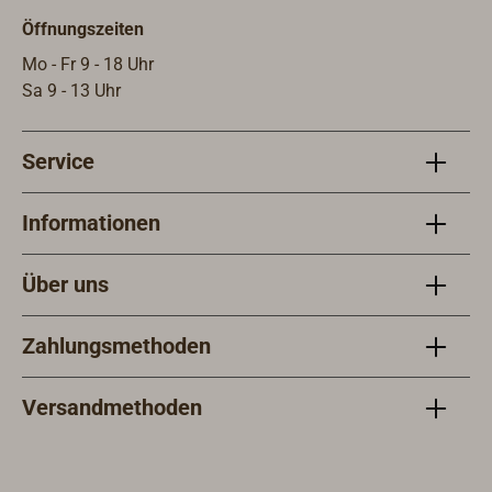
Rotlicht werden dann die Secondary-
Öffnungszeiten
Leuchten automatisch
ausgeschaltet.Der Korpus der
Mo - Fr 9 - 18 Uhr
Leuchte ist aus robustem Metall, mit
Sa 9 - 13 Uhr
verchromter, matt verchromter oder
goldfarbender Oberfläche. Die
Service
satinierte Acrylglasscheibe sorgt für
ein blendfreies Licht, die Verteilung
der LEDs für ein schönes homogenes
Informationen
Lichtbild. Als Leuchtmittel kommen
warmweiße (3000 Kelvin) und rote
Über uns
Hight-Power LEDs (3 x 1 Watt) mit
einem Abstrahlwinkel von 90° zum
Zahlungsmethoden
Einsatz.Lieferung inklusive
Leuchtmittel, Anschlussfertig für 12
& 24 Volt Gleichspannung.
Versandmethoden