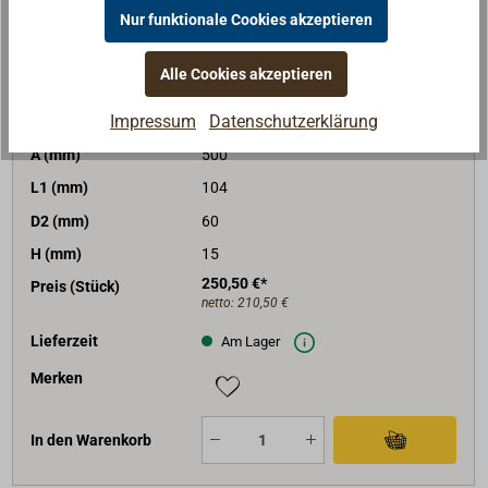
Nur funktionale Cookies akzeptieren
Art-Nr.
4034-616
Ausführung
dim2warm, mit USB-C
Alle Cookies akzeptieren
Oberfläche
vergoldet
Impressum
Datenschutzerklärung
Leuchtfarbe
weiß
A (mm)
500
L1 (mm)
104
D2 (mm)
60
H (mm)
15
250,50 €*
Preis (Stück)
netto:
210,50 €
Lieferzeit
Am Lager
Merken
In den Warenkorb