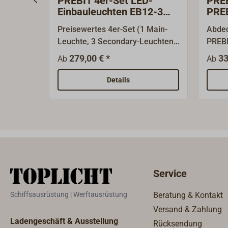
PREBIT 4er-Set LED-
PREB
Einbauleuchten EB12-3
PREB
-2.0 Main/Secondary
Preisewertes 4er-Set (1 Main-
Abdec
Leuchte, 3 Secondary-Leuchten)
PREBI
der eleganten, schlichten LED
Grund
279,00 € *
33
Ab
Ab
Einbau-Deckenleuchten EB12-3
mm.Ve
mit der weiterentwickelten
Ausfü
Details
Version EB12-3-V2.0. Die
Schra
Einbauleuchten bieten perfekte
Steuerungsmöglichkeiten:
Jeweils bis zu 15 Secondary-
Leuchten lassen sich zentral
über eine Main-Leuchte oder
über das optionale
Service
Steuerungsmodul LD-200 (ein
separater Tast-Schalter ist
Schiffsausrüstung | Werftausrüstung
Beratung & Kontakt
erforderlich) schalten und
Versand & Zahlung
dimmen. Die Main-Leuchten
Ladengeschäft & Ausstellung
Rücksendung
haben einen integrierten