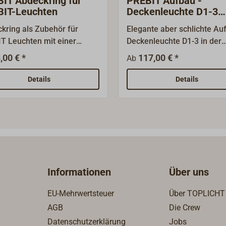
IT Abdeckring für
PREBIT Aufbau -
IT-Leuchten
Deckenleuchte D1-3
Main/Secondary
kring als Zubehör für
Elegante aber schlichte Au
T Leuchten mit einer
Deckenleuchte D1-3 in der
platte von D= 55
Main/Seconday -
,00 € *
117,00 € *
Ab
rgoldete oder verchromte
Konfiguration.Hier kann die
hrung zum Abdecken alter
Beleuchtung auch zentral a
Details
Details
ublöcher, D= 92 mm.
Gruppe gesteuert werden. 
"Main"-Ausführung kann bi
15 "Secondary" Leuchten ü
den integrierten Softtaster 
Gruppe ansteuern.Über die
"Main-" Leuchte umschaltb
zwischen weißem und rot
Informationen
Über uns
Licht und über den integrie
Softtaster stufenlos dimmb
EU-Mehrwertsteuer
Über TOPLICHT
Die "Secondary"- Leuchten
AGB
Die Crew
können auch einzeln verbai
Datenschutzerklärung
Jobs
werden, sind dann aber nic