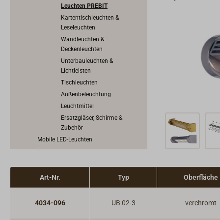
Leuchten PREBIT
Kartentischleuchten &
Leseleuchten
Wandleuchten &
Deckenleuchten
Unterbauleuchten &
Lichtleisten
Tischleuchten
Außenbeleuchtung
Leuchtmittel
Ersatzgläser, Schirme &
Zubehör
Mobile LED-Leuchten
Petroleumlampen
Kerzenlichter
Traditionelle Positionslaternen
Art-Nr.
Typ
Oberfläche
Uhren, Barometer & Instrumente
Ofen & Heizung
4034-096
UB 02-3
verchromt
Herd, Backofen, Kocher & Grill