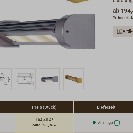
Lieferung
ab
194,
Preise inkl.
Arti
Preis (Stück)
Lieferzeit
194,40 €*
Am Lager
netto:
163,36 €