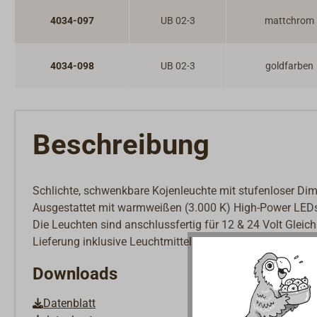
Innenbeschläge
Möbelbeschläge
4034-097
UB 02-3
mattchrom
Scharniere & Lukenbänder
Bodenheber
4034-098
UB 02-3
goldfarben
Schlösser
Riegel & Verschlüsse
Haken
Dit & Dat
Beschreibung
Schlichte, schwenkbare Kojenleuchte mit stufenloser Dim
Ausgestattet mit warmweißen (3.000 K) High-Power LEDs 
Die Leuchten sind anschlussfertig für 12 & 24 Volt Glei
Lieferung inklusive Leuchtmittel.
Downloads
Datenblatt