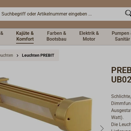
 &
Kajüte &
Farben &
Elektrik &
Pumpen 
Komfort
Bootsbau
Motor
Sanitär
Leuchten
Leuchten PREBIT
PREB
UB02
Schlichte
Dimmfunkt
Ausgestat
Watt).
Die Leuch