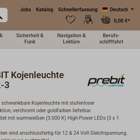
Jobs
Katalog
Schnellerfassung
Deutsch
0,00 €*
&
Sicherheit &
Navigation &
Berufs-
Funk
Lektüre
schifffahrt
IT Kojenleuchte
-3
, schwenkbare Kojenleuchte mit stufenloser
ion, verchromt oder goldfarben lieferbar.
tet mit warmweißen (3.000 K) High-Power LEDs (3 x 1
ten sind anschlussfertig für 12 & 24 Volt Gleichspannung.