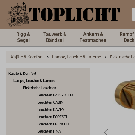
inhalt springen
Rigg &
Tauwerk &
Ankern &
Rumpf
Segel
Bändsel
Festmachen
Deck
Kajüte & Komfort
Lampe, Leuchte & Laterne
Elektrische 
Kajüte & Komfort
Lampe, Leuchte & Laterne
Elektrische Leuchten
Leuchten BATSYSTEM
Leuchten CABIN
Leuchten DAVEY
Leuchten FORESTI
Leuchten FRENSCH
Leuchten HNA