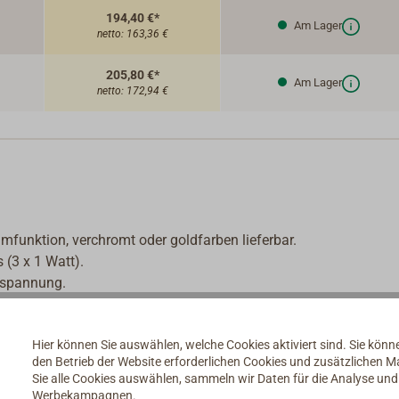
194,40 €*
Am Lager
netto:
163,36 €
205,80 €*
Am Lager
netto:
172,94 €
mfunktion, verchromt oder goldfarben lieferbar.
(3 x 1 Watt).
chspannung.
Hier können Sie auswählen, welche Cookies aktiviert sind. Sie kön
den Betrieb der Website erforderlichen Cookies und zusätzlichen 
Sie alle Cookies auswählen, sammeln wir Daten für die Analyse un
Werbekampagnen.