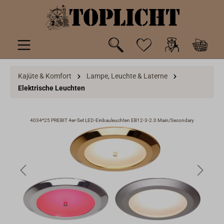
inhalt springen
Kajüte & Komfort
Lampe, Leuchte & Laterne
Elektrische Leuchten
y
4034*25 PREBIT 4er-Set LED-Einbauleuchten EB12-3-2.0 Main/Secondary
4034