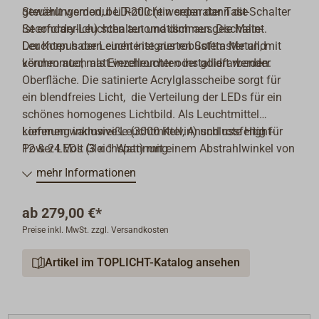
Steuerungsmodul LD-200 (ein separater Tast-Schalter
gewählt werden, bei Rotlicht werden dann die
ist erforderlich) schalten und dimmen. Die Main-
Secondary-Leuchten automatisch ausgeschaltet.
Leuchten haben einen integrierten Softtaster und
Der Korpus der Leuchte ist aus robustem Metall, mit
können auch als Einzelleuchten installiert werden.
verchromter, matt verchromter oder goldfarbender
Oberfläche. Die satinierte Acrylglasscheibe sorgt für
ein blendfreies Licht, die Verteilung der LEDs für ein
schönes homogenes Lichtbild. Als Leuchtmittel
kommen warmweiße (3000 Kelvin) und rote Hight-
Lieferung inklusive Leuchtmittel, Anschlussfertig für
Power LEDs (3 x 1 Watt) mit einem Abstrahlwinkel von
12 & 24 Volt Gleichspannung.
90° zum Einsatz.
mehr Informationen
ab
279,00 €*
Preise inkl. MwSt. zzgl. Versandkosten
Artikel im TOPLICHT-Katalog ansehen