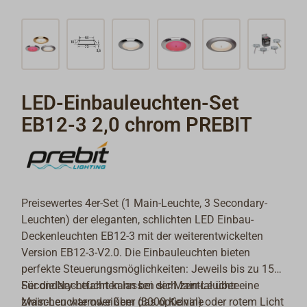
LED-Einbauleuchten-Set
EB12-3 2,0 chrom PREBIT
Preisewertes 4er-Set (1 Main-Leuchte, 3 Secondary-
Leuchten) der eleganten, schlichten LED Einbau-
Deckenleuchten EB12-3 mit der weiterentwickelten
Version EB12-3-V2.0. Die Einbauleuchten bieten
perfekte Steuerungsmöglichkeiten: Jeweils bis zu 15
Secondary-Leuchten lassen sich zentral über eine
Für die Nachtfahrt kann bei der Main-Leuchte
Main-Leuchte oder über das optionale
zwischen warmweißem (3000 Kelvin) oder rotem Licht