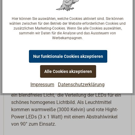
Schalter ist erforderlich) schalten und dimmen. Die
Main-Leuchten haben einen integrierten Softtaster
und können auch als Einzelleuchten installiert
Hier können Sie auswählen, welche Cookies aktiviert sind. Sie können
wählen zwischen für den Betrieb der Website erforderlichen Cookies und
werden.
zusätzlichen Marketing-Cookies. Wenn Sie alle Cookies auswählen,
sammeln wir Daten für die Analyse und das Aussteuern von
Für die Nachtfahrt kann bei der Main-Leuchte
Werbekampagnen.
zwischen warmweißem (3000 Kelvin) oder rotem
Licht gewählt werden, bei Rotlicht werden dann die
Nur funktionale Cookies akzeptieren
Secondary-Leuchten automatisch ausgeschaltet.
Alle Cookies akzeptieren
Der Korpus der Leuchte ist aus robustem Metall, mit
verchromter, matt verchromter oder goldfarbender
Impressum
Datenschutzerklärung
Oberfläche. Die satinierte Acrylglasscheibe sorgt für
ein blendfreies Licht, die Verteilung der LEDs für ein
schönes homogenes Lichtbild. Als Leuchtmittel
kommen warmweiße (3000 Kelvin) und rote Hight-
Power LEDs (3 x 1 Watt) mit einem Abstrahlwinkel
von 90° zum Einsatz.