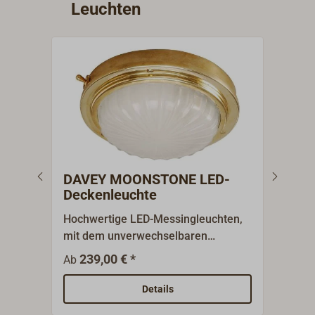
Leuchten
DAVEY MOONSTONE LED-
DAV
Deckenleuchte
Dec
Hochwertige LED-Messingleuchten,
Hoch
mit dem unverwechselbaren
Mess
mattweiß satinierten Moonstone-
unve
239,00 € *
1
Ab
Ab
Glas. Das schwere, extrem robuste
sati
Gehäuse (1,85 kg!) aus Messingguss
schw
Details
ist in den Oberflächenausführungen
(1,2