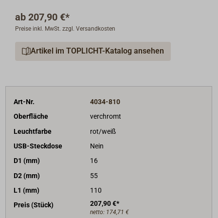
verchromter, matt verchromter oder goldfarbender
ab
207,90 €*
Oberfäche. Die Gesamtlänge in voll ausgeklapptem
Preise inkl. MwSt. zzgl. Versandkosten
Zustand beträgt 393 mm.
Lichtfarbe warmweiß (3000K), Lichtstärke 225 Lumen,
Artikel im TOPLICHT-Katalog ansehen
Leistungsaufnahme 3 Watt, für 9-32V
Gleichspannung.
Art-Nr.
4034-810
Oberfläche
verchromt
Leuchtfarbe
rot/weiß
USB-Steckdose
Nein
D1 (mm)
16
D2 (mm)
55
L1 (mm)
110
207,90 €*
Preis (Stück)
netto:
174,71 €