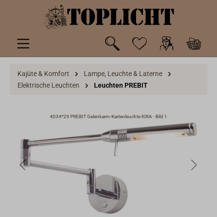
inhalt springen
Kajüte & Komfort
Lampe, Leuchte & Laterne
Elektrische Leuchten
Leuchten PREBIT
4034*29 PREBIT Gelenkarm-Kartenleuchte KIRA - Bild 1