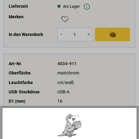
Lieferzeit
Am Lager
Merken
In den Warenkorb
Art-Nr.
4034-911
Oberfläche
mattchrom
Leuchtfarbe
rot/weiß
USB-Steckdose
USB-A
D1 (mm)
16
D2 (mm)
66
L1 (mm)
110
244,50 €*
Preis (Stück)
netto:
205,46 €