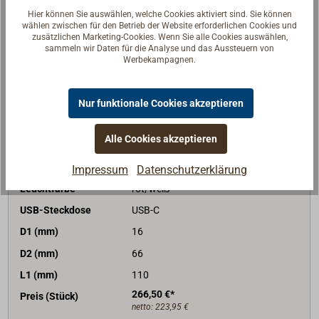
Lieferzeit
Am Lager
Hier können Sie auswählen, welche Cookies aktiviert sind. Sie können
wählen zwischen für den Betrieb der Website erforderlichen Cookies und
zusätzlichen Marketing-Cookies. Wenn Sie alle Cookies auswählen,
Merken
sammeln wir Daten für die Analyse und das Aussteuern von
Werbekampagnen.
In den Warenkorb
Nur funktionale Cookies akzeptieren
Alle Cookies akzeptieren
Art-Nr.
4034-912
Oberfläche
vergoldet
Impressum
Datenschutzerklärung
Leuchtfarbe
rot/weiß
USB-Steckdose
USB-C
D1 (mm)
16
D2 (mm)
66
L1 (mm)
110
266,50 €*
Preis (Stück)
netto:
223,95 €