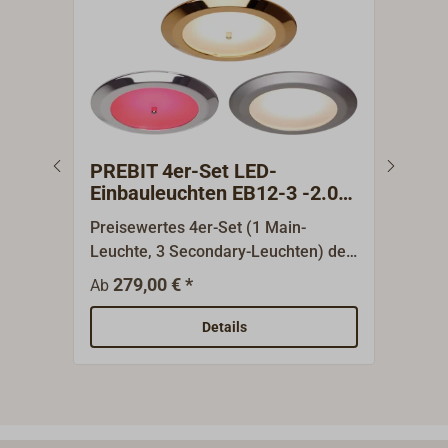
PREBIT 4er-Set LED-
PRE
Einbauleuchten EB12-3 -2.0
PRE
Main/Secondary
Preisewertes 4er-Set (1 Main-
Abde
Leuchte, 3 Secondary-Leuchten) der
Leuc
eleganten, schlichten LED Einbau-
D= 5
279,00 € *
3
Ab
Ab
Deckenleuchten EB12-3 mit der
verc
weiterentwickelten Version EB12-3-
Abde
Details
V2.0. Die Einbauleuchten bieten
mm.
perfekte Steuerungsmöglichkeiten:
Jeweils bis zu 15 Secondary-
Leuchten lassen sich zentral über
eine Main-Leuchte oder über das