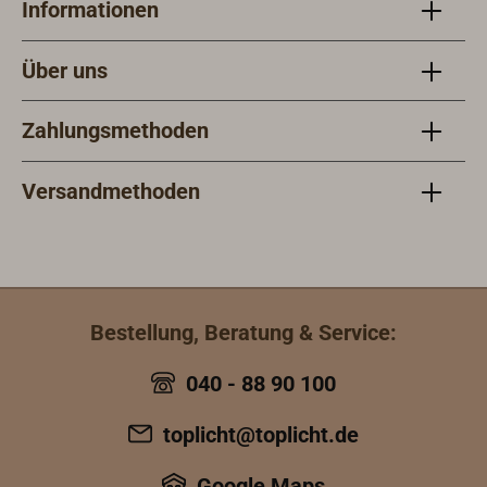
der LEDs für ein schönes homogenes
Informationen
Lichtbild. Als Leuchtmittel kommen
warmweiße (3000 Kelvin) und rote
Über uns
Hight-Power LEDs (3 x 1 Watt) mit
einem Abstrahlwinkel von 90° zum
Zahlungsmethoden
Einsatz.Lieferung inklusive
Leuchtmittel, Anschlussfertig für 12
& 24 Volt Gleichspannung.
Versandmethoden
Bestellung, Beratung & Service:
040 - 88 90 100
toplicht@toplicht.de
Google Maps