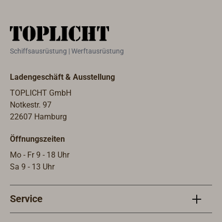
optionale Steuerungsmodul LD-200
(ein separater Tast-Schalter ist
erforderlich) schalten und dimmen.
Die Main-Leuchten haben einen
Schiffsausrüstung | Werftausrüstung
integrierten Softtaster und können
auch als Einzelleuchten installiert
Ladengeschäft & Ausstellung
werden.Für die Nachtfahrt kann bei
der Main-Leuchte zwischen
TOPLICHT GmbH
warmweißem (3000 Kelvin) oder
Notkestr. 97
rotem Licht gewählt werden, bei
22607 Hamburg
Rotlicht werden dann die Secondary-
Öffnungszeiten
Leuchten automatisch
ausgeschaltet.Der Korpus der
Mo - Fr 9 - 18 Uhr
Leuchte ist aus robustem Metall, mit
Sa 9 - 13 Uhr
verchromter, matt verchromter oder
goldfarbender Oberfläche. Die
Service
satinierte Acrylglasscheibe sorgt für
ein blendfreies Licht, die Verteilung